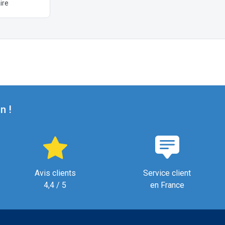
ire
n !
Avis clients
Service client
4,4 / 5
en France