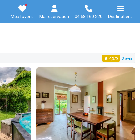
Mes favoris
Ma réservation
04 58 160 220
Destinations
4,3/5
3 avis