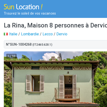
Trouvez le soleil de vos vacances
La Rina, Maison 8 personnes à Dervi
Italie
/
Lombardie
/
Lecco
/
Dervio
N°SUN-1004268
(IT2465.628.1)
1
/ 50