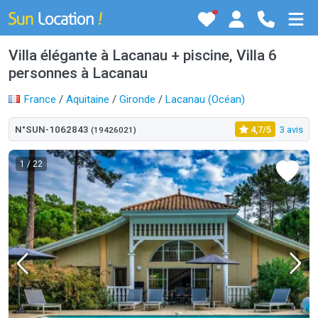
Villa élégante à Lacanau + piscine, Villa 6
personnes à Lacanau
France
/
Aquitaine
/
Gironde
/
Lacanau (Océan)
N°SUN-1062843
4,7/5
3 avis
(19426021)
1
/ 22