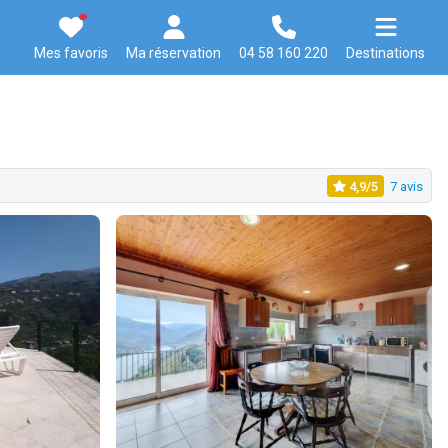
Mes favoris
Ma réservation
04 58 160 220
Destinations
4,9/5
7 avis