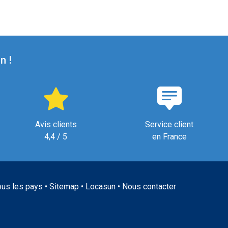
n !
Avis clients
Service client
4,4 / 5
en France
ous les pays
•
Sitemap
•
Locasun
•
Nous contacter