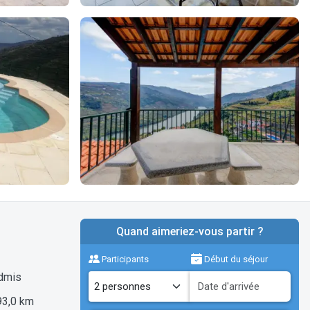
Quand aimeriez-vous partir ?
Participants
Début du séjour
dmis
93,0 km