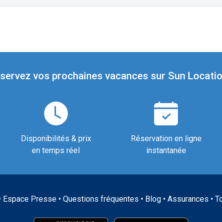
servez vos prochaines vacances sur Sun Locatio
Disponibilités & prix
Réservation en ligne
en temps réel
instantanée
•
Espace Presse
•
Questions fréquentes
•
Blog
•
Assurances
•
T