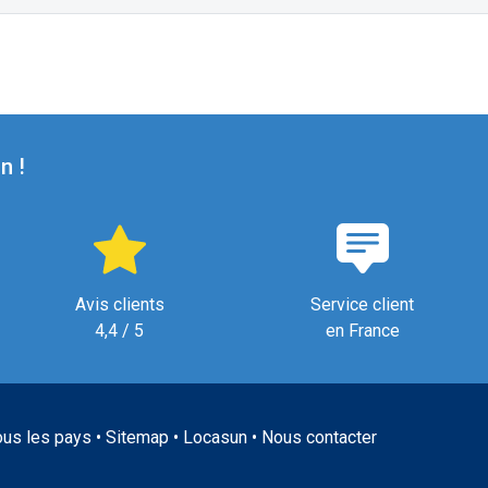
n !
Avis clients
Service client
4,4 / 5
en France
ous les pays
•
Sitemap
•
Locasun
•
Nous contacter