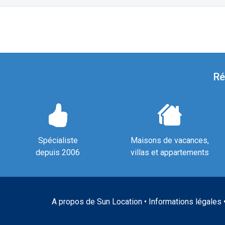
Ré
Spécialiste
Maisons de vacances,
depuis 2006
villas et appartements
A propos de Sun Location
•
Informations légales