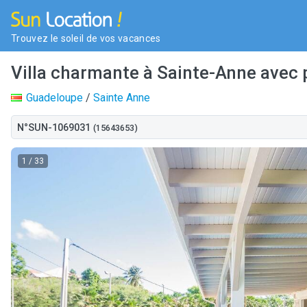
Trouvez le soleil de vos vacances
Villa charmante à Sainte-Anne avec 
Guadeloupe
/
Sainte Anne
N°SUN-1069031
(15643653)
1
/ 33