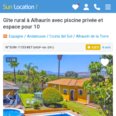
Gîte rural à Alhaurín avec piscine privée et
espace pour 10
Espagne
/
Andalousie
/
Costa del Sol
/
Alhaurín de la Torre
N°SUN-1133487
4,8/5
4 avis
(HISP-66-291)
1
/ 36