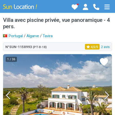
Villa avec piscine privée, vue panoramique - 4
pers.
Portugal
/
Algarve
/
Tavira
N°SUN-1158993
4,5/5
2 avis
(PT-8-18)
1
/ 36