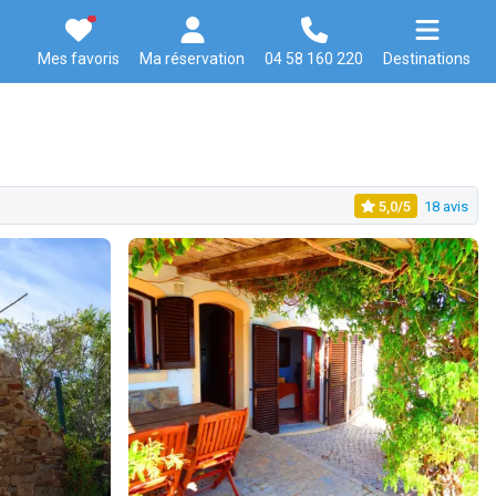
Mes favoris
Ma réservation
04 58 160 220
Destinations
5,0/5
18 avis