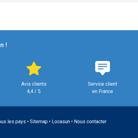
n !
Avis clients
Service client
4,4 / 5
en France
ous les pays
•
Sitemap
•
Locasun
•
Nous contacter