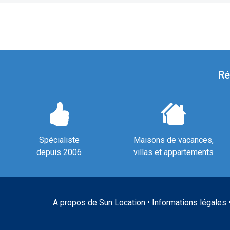
Ré
Spécialiste
Maisons de vacances,
depuis 2006
villas et appartements
A propos de Sun Location
•
Informations légales