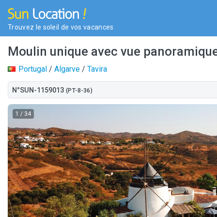
Trouvez le soleil de vos vacances
Moulin unique avec vue panoramique -
Portugal
/
Algarve
/
Tavira
N°SUN-1159013
(PT-8-36)
1
/ 34