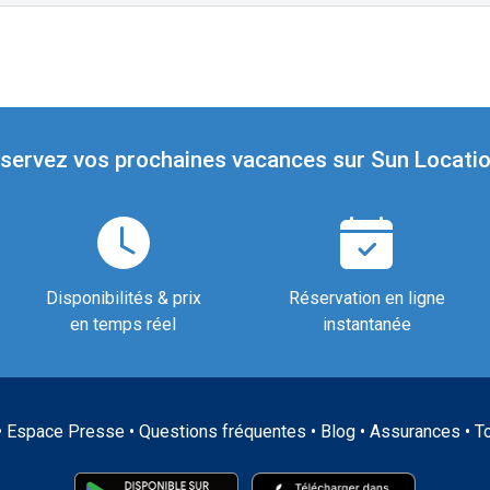
servez vos prochaines vacances sur Sun Locatio
Disponibilités & prix
Réservation en ligne
en temps réel
instantanée
•
Espace Presse
•
Questions fréquentes
•
Blog
•
Assurances
•
T