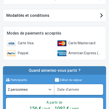
Modalités et conditions
Modes de paiements acceptés
Carte Visa
Carte Mastercard
Paypal
American Express (Paypal)
Quand aimeriez-vous partir ?
Participants
Début du séjour
A partir de
156 €
1092 €
/ nuit
/ sem.