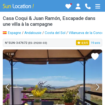
Casa Coqui & Juan Ramón, Escapade dans
une villa à la campagne
Espagne
/
Andalousie
/
Costa del Sol
/
Villanueva de la Conce
N°SUN-347672
4,9/5
19 avis
(ES-29200-03)
1
/ 40