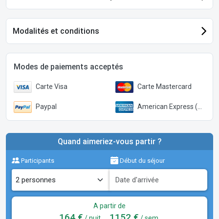
Modalités et conditions
Modes de paiements acceptés
Carte Visa
Carte Mastercard
Paypal
American Express (Paypal)
Quand aimeriez-vous partir ?
Participants
Début du séjour
A partir de
164 €
1152 €
/ nuit
/ sem.