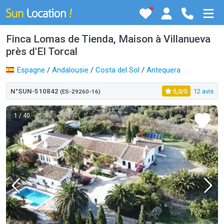
Finca Lomas de Tienda, Maison à Villanueva
près d'El Torcal
Espagne
/
Andalousie
/
Costa del Sol
/
Antequera
N°SUN-510842
5,0/5
12 avis
(ES-29260-16)
1
/ 40