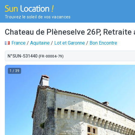
Trouvez le soleil de vos vacances
Chateau de Plèneselve 26P, Retraite 
France
/
Aquitaine
/
Lot et Garonne
/
Bon Encontre
N°SUN-531440
(FR-00004-79)
1
/ 39