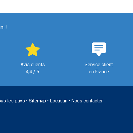
n !
Avis clients
Service client
4,4 / 5
en France
ous les pays
•
Sitemap
•
Locasun
•
Nous contacter