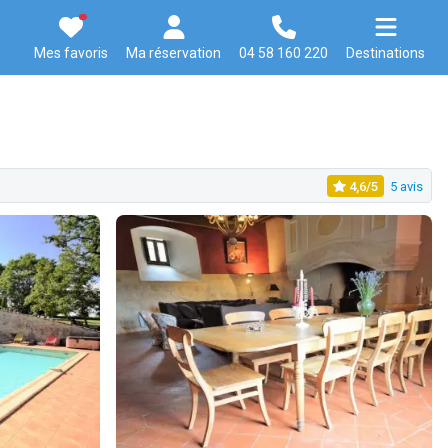
Mes favoris
Ma réservation
04 58 160 220
Destinations
4,6/5
5 avis