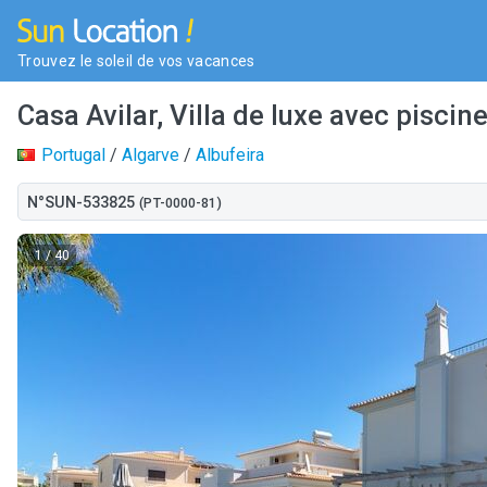
Trouvez le soleil de vos vacances
Casa Avilar, Villa de luxe avec piscin
Portugal
/
Algarve
/
Albufeira
N°SUN-533825
(PT-0000-81)
1
/ 40