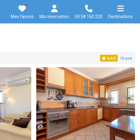
Mes favoris
Ma réservation
04 58 160 220
Destinations
4,9/5
10 avis