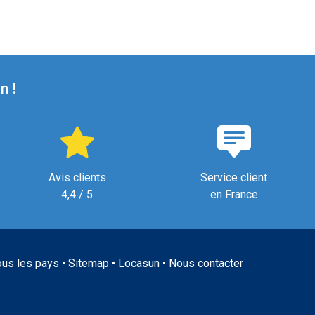
n !
Avis clients
Service client
4,4 / 5
en France
ous les pays
•
Sitemap
•
Locasun
•
Nous contacter