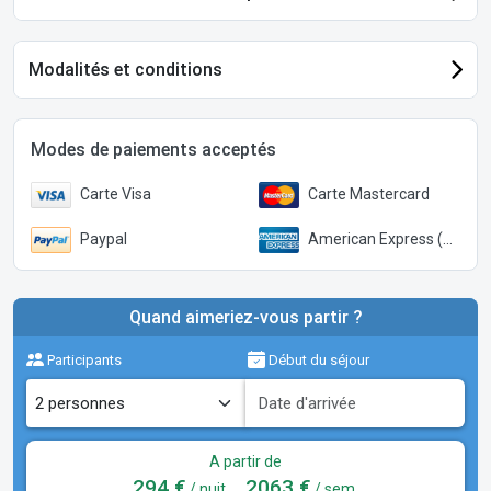
Modalités et conditions
Modes de paiements acceptés
Carte Visa
Carte Mastercard
Paypal
American Express (Paypal)
Quand aimeriez-vous partir ?
Participants
Début du séjour
A partir de
294 €
2063 €
/ nuit
/ sem.