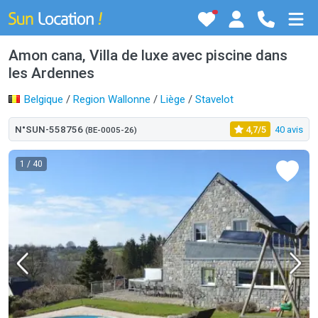
Amon cana, Villa de luxe avec piscine dans
les Ardennes
Belgique
/
Region Wallonne
/
Liège
/
Stavelot
N°SUN-558756
4,7/5
40 avis
(BE-0005-26)
1
/ 40