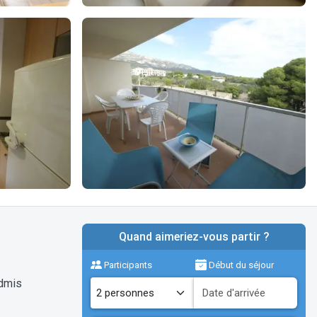
Quand aimeriez-vous partir ?
Participants
Début du séjour
dmis