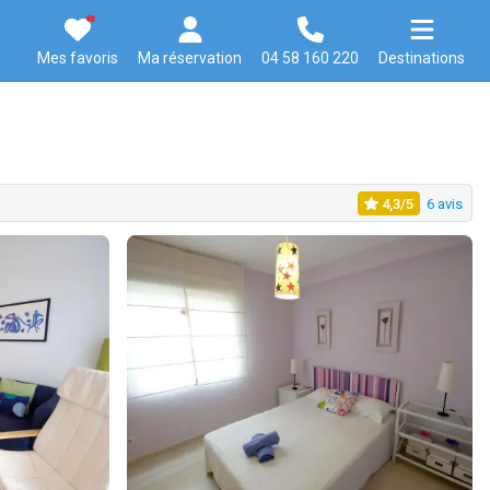
Mes favoris
Ma réservation
04 58 160 220
Destinations
4,3/5
6 avis