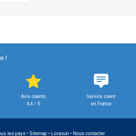
n !
Avis clients
Service client
4,4 / 5
en France
ous les pays
•
Sitemap
•
Locasun
•
Nous contacter