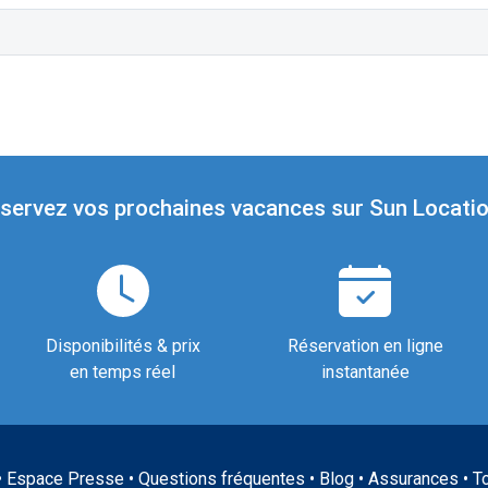
servez vos prochaines vacances sur Sun Locatio
Disponibilités & prix
Réservation en ligne
en temps réel
instantanée
•
Espace Presse
•
Questions fréquentes
•
Blog
•
Assurances
•
T