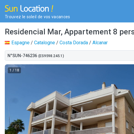
Trouvez le soleil de vos vacances
Residencial Mar, Appartement 8 per
Espagne
/
Catalogne
/
Costa Dorada
/
Alcanar
N°SUN-746236
(ES9598.245.1)
1
/ 18