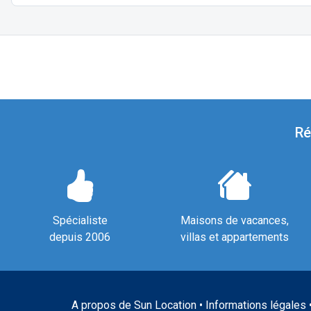
Ré
Spécialiste
Maisons de vacances,
depuis 2006
villas et appartements
A propos de Sun Location
•
Informations légales