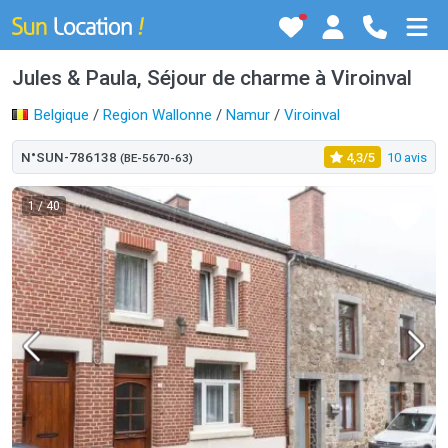
Jules & Paula, Séjour de charme à Viroinval
Belgique
/
Region Wallonne
/
Namur
/
Viroinval
N°SUN-786138
4,3/5
10 avis
(BE-5670-63)
1
/ 40