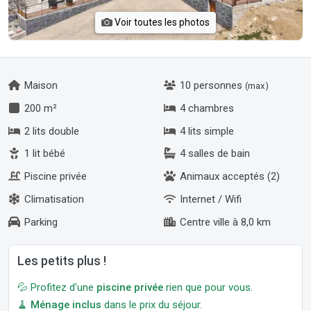
Voir toutes les photos
Maison
10 personnes
(max)
200 m²
4 chambres
2 lits double
4 lits simple
1 lit bébé
4 salles de bain
Piscine privée
Animaux acceptés (2)
Climatisation
Internet / Wifi
Parking
Centre ville à 8,0 km
Les petits plus !
💦 Profitez d'une
piscine privée
rien que pour vous.
🧹
Ménage inclus
dans le prix du séjour.