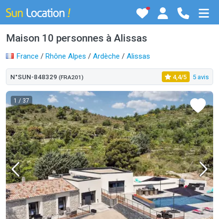
Maison 10 personnes à Alissas
France
/
Rhône Alpes
/
Ardèche
/
Alissas
N°SUN-848329
4,4/5
5 avis
(FRA201)
1
/ 37