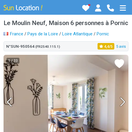
Le Moulin Neuf, Maison 6 personnes à Pornic
France
/
Pays de la Loire
/
Loire Atlantique
/
Pornic
N°SUN-950564
4,4/5
5 avis
(FR2540.115.1)
1
/ 33