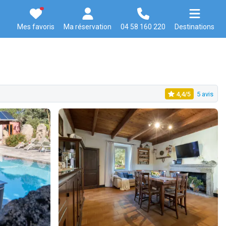
Mes favoris
Ma réservation
04 58 160 220
Destinations
4,4/5
5 avis