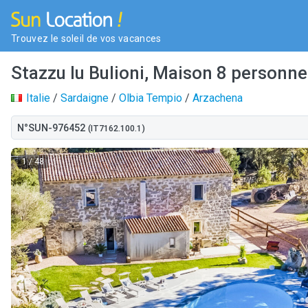
Trouvez le soleil de vos vacances
Stazzu lu Bulioni, Maison 8 personn
Italie
/
Sardaigne
/
Olbia Tempio
/
Arzachena
N°SUN-976452
(IT7162.100.1)
1
/ 48