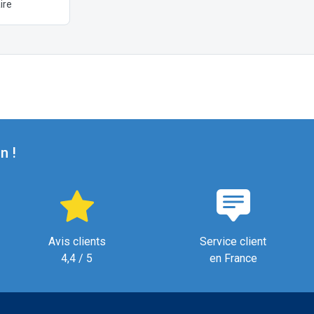
ire
n !
Avis clients
Service client
4,4 / 5
en France