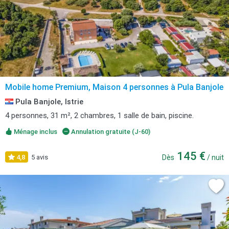
Mobile home Premium, Maison 4 personnes à Pula Banjole
Pula Banjole, Istrie
4 personnes, 31 m², 2 chambres, 1 salle de bain, piscine.
Ménage inclus
Annulation gratuite (J-60)
145 €
4,8
5 avis
Dès
/ nuit