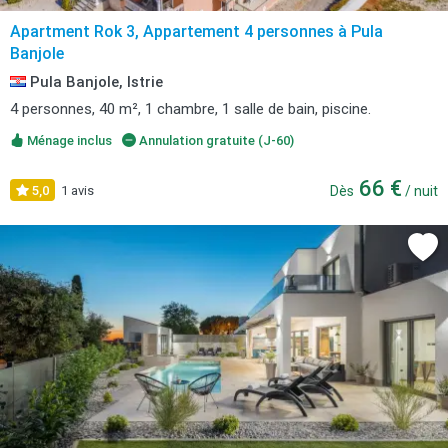
Apartment Rok 3, Appartement 4 personnes à Pula
Banjole
Pula Banjole, Istrie
4 personnes, 40 m², 1 chambre, 1 salle de bain, piscine.
Ménage inclus
Annulation gratuite (J-60)
66 €
5,0
1 avis
Dès
/ nuit