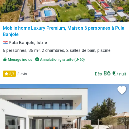
Mobile home Luxury Premium, Maison 6 personnes à Pula
Banjole
Pula Banjole, Istrie
6 personnes, 36 m², 2 chambres, 2 salles de bain, piscine.
Ménage inclus
Annulation gratuite (J-60)
86 €
3,7
3 avis
Dès
/ nuit