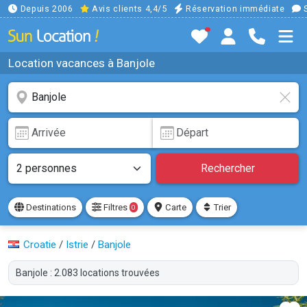
Depuis 2006
Avis clients 4,4/5
Réservation immédiate
S
Location vacances à Banjole
Rechercher
Destinations
Filtres
Carte
Trier
0
Croatie
/
Istrie
/
Banjole
Banjole : 2.083 locations trouvées