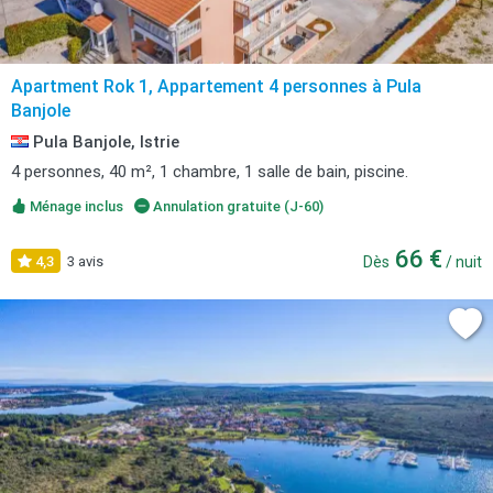
Apartment Rok 1, Appartement 4 personnes à Pula
Banjole
Pula Banjole, Istrie
4 personnes, 40 m², 1 chambre, 1 salle de bain, piscine.
Ménage inclus
Annulation gratuite (J-60)
66 €
4,3
3 avis
Dès
/ nuit