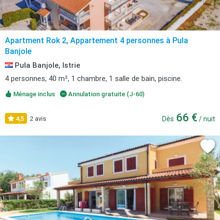
Apartment Rok 2, Appartement 4 personnes à Pula
Banjole
Pula Banjole, Istrie
4 personnes, 40 m², 1 chambre, 1 salle de bain, piscine.
Ménage inclus
Annulation gratuite (J-60)
66 €
4,5
2 avis
Dès
/ nuit