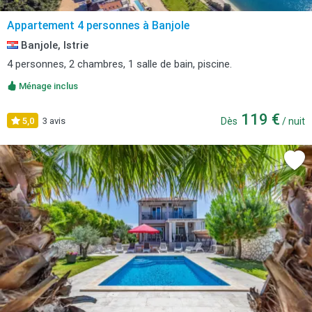
Appartement 4 personnes à Banjole
Banjole, Istrie
4 personnes, 2 chambres, 1 salle de bain, piscine.
Ménage inclus
119 €
5,0
3 avis
Dès
/ nuit