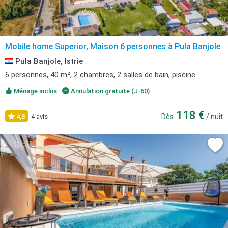
Mobile home Superior, Maison 6 personnes à Pula Banjole
Pula Banjole, Istrie
6 personnes, 40 m², 2 chambres, 2 salles de bain, piscine.
Ménage inclus
Annulation gratuite (J-60)
118 €
4,8
4 avis
Dès
/ nuit