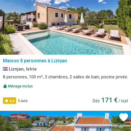
Maison 8 personnes à Liznjan
Liznjan, Istrie
8 personnes, 100 m², 3 chambres, 2 salles de bain, piscine privée.
Ménage inclus
171 €
4,4
5 avis
Dès
/ nuit