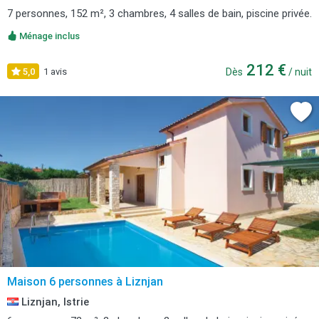
7 personnes, 152 m², 3 chambres, 4 salles de bain, piscine privée.
Ménage inclus
212 €
5,0
1 avis
Dès
/ nuit
Maison 6 personnes à Liznjan
Liznjan, Istrie