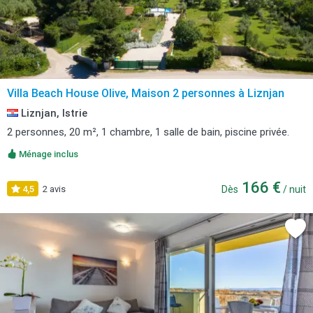
Villa Beach House Olive, Maison 2 personnes à Liznjan
Liznjan, Istrie
2 personnes, 20 m², 1 chambre, 1 salle de bain, piscine privée.
Ménage inclus
166 €
4,5
2 avis
Dès
/ nuit