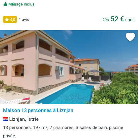
Ménage inclus
52 €
4,0
1 avis
Dès
/ nuit
Maison 13 personnes à Liznjan
Liznjan, Istrie
13 personnes, 197 m², 7 chambres, 3 salles de bain, piscine
privée.