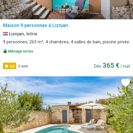
Maison 9 personnes à Liznjan
Liznjan, Istrie
9 personnes, 263 m², 4 chambres, 4 salles de bain, piscine privée.
Ménage inclus
365 €
4,0
2 avis
Dès
/ nuit