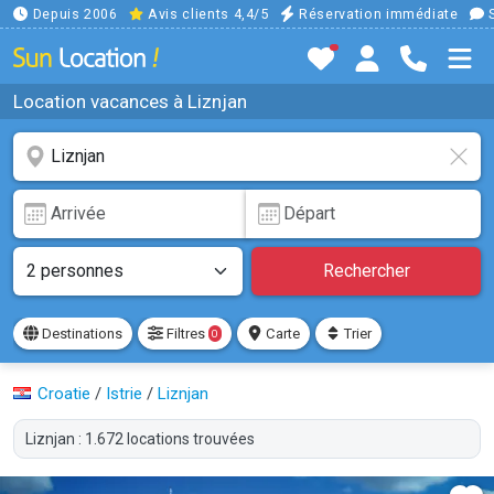
Depuis 2006
Avis clients 4,4/5
Réservation immédiate
S
Location vacances à Liznjan
Rechercher
Destinations
Filtres
Carte
Trier
0
Croatie
/
Istrie
/
Liznjan
Liznjan : 1.672 locations trouvées