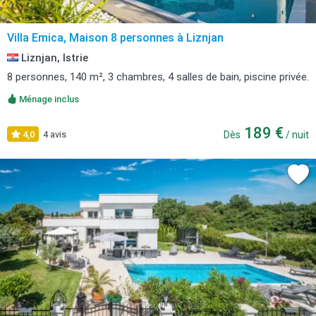
Villa Emica, Maison 8 personnes à Liznjan
Liznjan, Istrie
8 personnes, 140 m², 3 chambres, 4 salles de bain, piscine privée.
Ménage inclus
189 €
4,0
4 avis
Dès
/ nuit