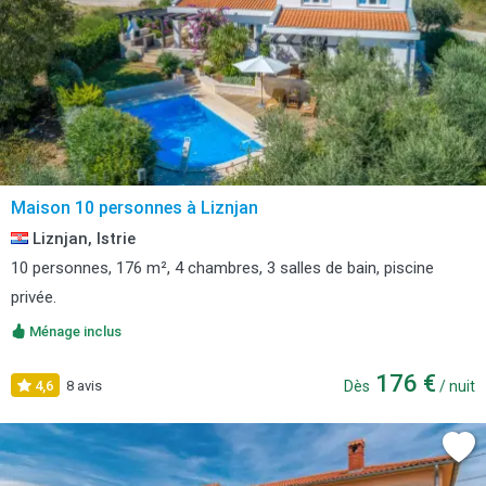
Maison 10 personnes à Liznjan
Liznjan, Istrie
10 personnes, 176 m², 4 chambres, 3 salles de bain, piscine
privée.
Ménage inclus
176 €
4,6
8 avis
Dès
/ nuit