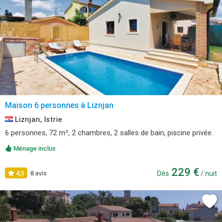
Maison 6 personnes à Liznjan
Liznjan, Istrie
6 personnes, 72 m², 2 chambres, 2 salles de bain, piscine privée.
Ménage inclus
229 €
4,5
8 avis
Dès
/ nuit