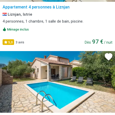
Appartement 4 personnes à Liznjan
Liznjan, Istrie
4 personnes, 1 chambre, 1 salle de bain, piscine.
Ménage inclus
97 €
5,0
3 avis
Dès
/ nuit