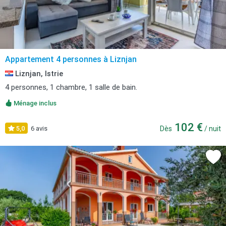
Appartement 4 personnes à Liznjan
Liznjan, Istrie
4 personnes, 1 chambre, 1 salle de bain.
Ménage inclus
102 €
5,0
6 avis
Dès
/ nuit