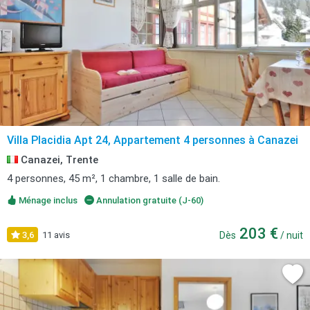
Villa Placidia Apt 24, Appartement 4 personnes à Canazei
Canazei, Trente
4 personnes, 45 m², 1 chambre, 1 salle de bain.
Ménage inclus
Annulation gratuite (J-60)
203 €
3,6
11 avis
Dès
/ nuit