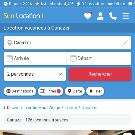
Depuis 2006
Avis clients 4,4/5
Réservation immédiate
S
Location vacances à Canazei
Rechercher
Destinations
Filtres
Carte
Trier
0
Italie
/
Trentin Haut Adige
/
Trente
/
Canazei
Canazei : 126 locations trouvées