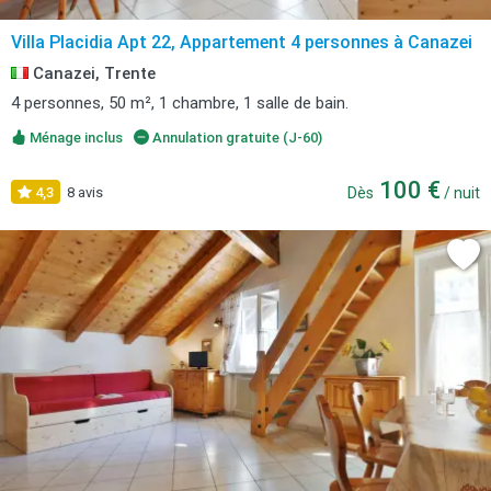
Villa Placidia Apt 22, Appartement 4 personnes à Canazei
Canazei, Trente
4 personnes, 50 m², 1 chambre, 1 salle de bain.
Ménage inclus
Annulation gratuite (J-60)
100 €
4,3
8 avis
Dès
/ nuit