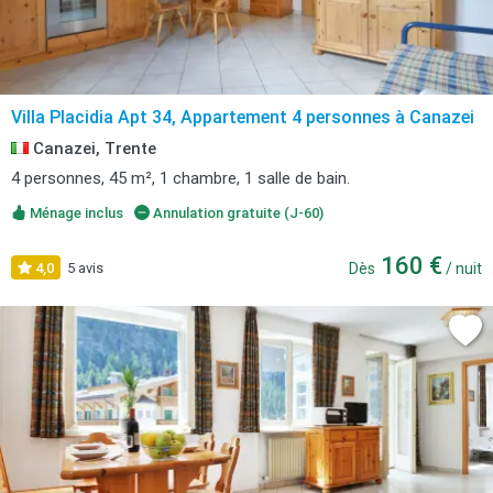
Villa Placidia Apt 34, Appartement 4 personnes à Canazei
Canazei, Trente
4 personnes, 45 m², 1 chambre, 1 salle de bain.
Ménage inclus
Annulation gratuite (J-60)
160 €
4,0
5 avis
Dès
/ nuit