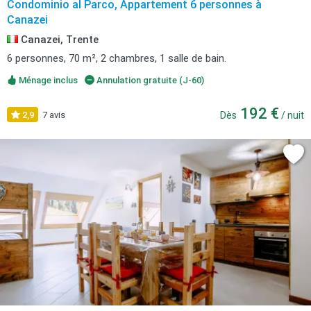
Condominio al Parco, Appartement 6 personnes à
Canazei
Canazei, Trente
6 personnes, 70 m², 2 chambres, 1 salle de bain.
Ménage inclus
Annulation gratuite (J-60)
192 €
2,9
7 avis
Dès
/ nuit