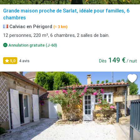
Grande maison proche de Sarlat, idéale pour familles, 6
chambres
Calviac en Périgord
(≈ 3 km)
12 personnes, 220 m², 6 chambres, 2 salles de bain.
Annulation gratuite (J-60)
149 €
5,0
4 avis
Dès
/ nuit