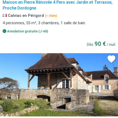
Maison en Pierre Rénovée 4 Pers avec Jardin et Terrasse,
Proche Dordogne
Calviac en Périgord
(≈ 4 km)
4 personnes, 55 m², 3 chambres, 1 salle de bain.
Annulation gratuite (J-60)
90 €
Dès
/ nuit