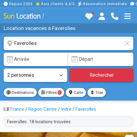
Depuis 2006
Avis clients 4,4/5
Réservation immédiate
S
Location vacances à Faverolles
Rechercher
Destinations
Filtres
Carte
Trier
0
France
/
Region Centre
/
Indre
/
Faverolles
Faverolles : 18 locations trouvées