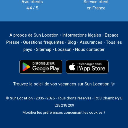
Avis clients
Service client
4,4 / 5
en France
A propos de Sun Location
•
Informations légales
•
Espace
Presse
•
Questions fréquentes
•
Blog
•
Assurances
•
Tous les
pays
•
Sitemap
•
Locasun
•
Nous contacter
Trouvez le soleil de vos vacances sur Sun Location 🌞
©
Sun Location
• 2006 - 2026 • Tous droits réservés • RCS Chambéry B
528 218 209
Modifier les préférences concernant les cookies ?