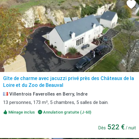
Gîte de charme avec jacuzzi privé près des Châteaux de la
Loire et du Zoo de Beauval
Villentrois Faverolles en Berry, Indre
13 personnes, 173 m², 5 chambres, 5 salles de bain.
Ménage inclus
Annulation gratuite (J-60)
522 €
Dès
/ nuit