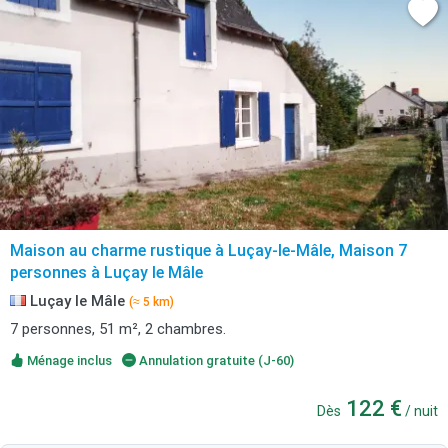
Maison au charme rustique à Luçay-le-Mâle, Maison 7
personnes à Luçay le Mâle
Luçay le Mâle
(≈ 5 km)
7 personnes, 51 m², 2 chambres.
Ménage inclus
Annulation gratuite (J-60)
122 €
Dès
/ nuit