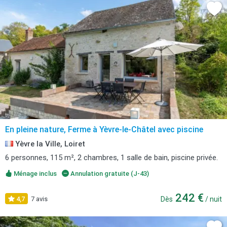
En pleine nature, Ferme à Yèvre-le-Châtel avec piscine
Yèvre la Ville, Loiret
6 personnes, 115 m², 2 chambres, 1 salle de bain, piscine privée.
Ménage inclus
Annulation gratuite (J-43)
242 €
4,7
7 avis
Dès
/ nuit