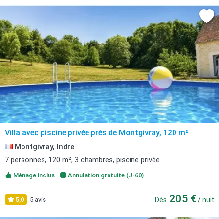
Villa avec piscine privée près de Montgivray, 120 m²
Montgivray, Indre
7 personnes, 120 m², 3 chambres, piscine privée.
Ménage inclus
Annulation gratuite (J-60)
205 €
5,0
5 avis
Dès
/ nuit