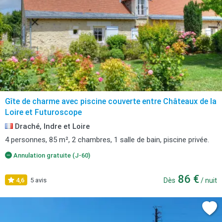
Gîte de charme avec piscine couverte entre Châteaux de la
Loire et Futuroscope
Draché, Indre et Loire
4 personnes, 85 m², 2 chambres, 1 salle de bain, piscine privée.
Annulation gratuite (J-60)
86 €
4,6
5 avis
Dès
/ nuit