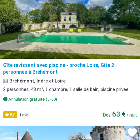
Gîte ravissant avec piscine - proche Loire, Gite 2
personnes à Bréhémont
Bréhémont, Indre et Loire
2 personnes, 48 m², 1 chambre, 1 salle de bain, piscine privée.
Annulation gratuite (J-60)
63 €
5,0
1 avis
Dès
/ nuit