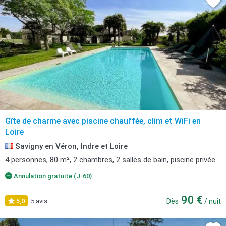
Gîte de charme avec piscine chauffée, clim et WiFi en
Loire
Savigny en Véron, Indre et Loire
4 personnes, 80 m², 2 chambres, 2 salles de bain, piscine privée.
Annulation gratuite (J-60)
90 €
5,0
5 avis
Dès
/ nuit