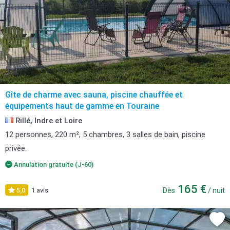
Gîte de charme avec sauna, piscine chauffée et
équipements haut de gamme en Touraine
Rillé, Indre et Loire
12 personnes, 220 m², 5 chambres, 3 salles de bain, piscine
privée.
Annulation gratuite (J-60)
165 €
5,0
1 avis
Dès
/ nuit