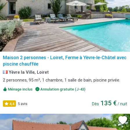
Maison 2 personnes - Loiret, Ferme à Yèvre-le-Châtel avec
piscine chauffée
Yèvre la Ville, Loiret
2 personnes, 95 m², 1 chambre, 1 salle de bain, piscine privée.
Ménage inclus
Annulation gratuite (J-43)
135 €
4,4
5 avis
Dès
/ nuit