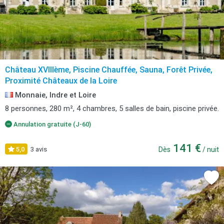
Château XVIIIème, Piscine Chauffée, Sauna, Forêt Privée,
Proximité Châteaux de la Loire
Monnaie, Indre et Loire
8 personnes, 280 m², 4 chambres, 5 salles de bain, piscine privée.
Annulation gratuite (J-60)
141 €
5,0
3 avis
Dès
/ nuit