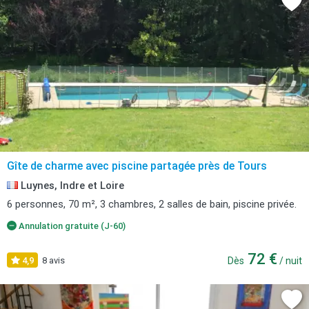
Gîte de charme avec piscine partagée près de Tours
Luynes, Indre et Loire
6 personnes, 70 m², 3 chambres, 2 salles de bain, piscine privée.
Annulation gratuite (J-60)
72 €
4,9
8 avis
Dès
/ nuit