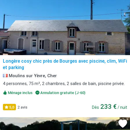
Longère cosy chic près de Bourges avec piscine, clim, WiFi
et parking
Moulins sur Yèvre, Cher
4 personnes, 75 m², 2 chambres, 2 salles de bain, piscine privée.
Ménage inclus
Annulation gratuite (J-60)
233 €
5,0
2 avis
Dès
/ nuit