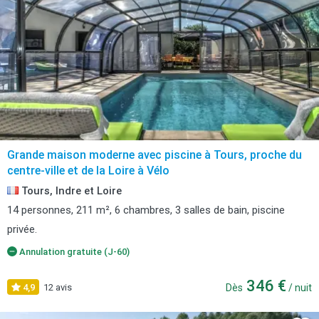
Grande maison moderne avec piscine à Tours, proche du
centre-ville et de la Loire à Vélo
Tours, Indre et Loire
14 personnes, 211 m², 6 chambres, 3 salles de bain, piscine
privée.
Annulation gratuite (J-60)
346 €
4,9
12 avis
Dès
/ nuit