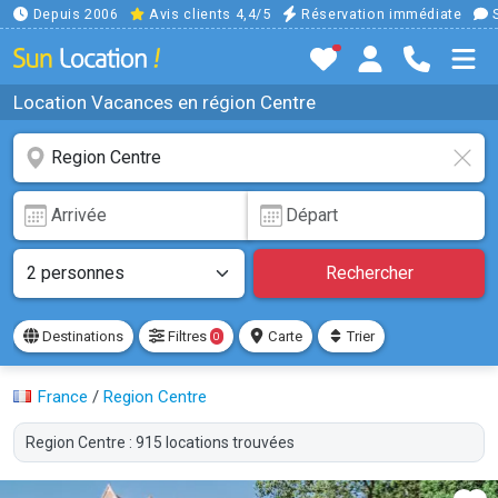
Depuis 2006
Avis clients 4,4/5
Réservation immédiate
S
Location Vacances en région Centre
Rechercher
Destinations
Filtres
Carte
Trier
0
France
/
Region Centre
Region Centre : 915 locations trouvées