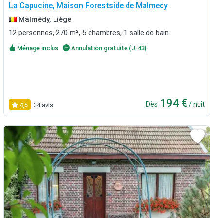
La Capucine, Maison Forestside de Malmedy
Malmédy, Liège
12 personnes, 270 m², 5 chambres, 1 salle de bain.
Ménage inclus
Annulation gratuite (J-43)
194 €
Dès
/ nuit
4,5
34 avis