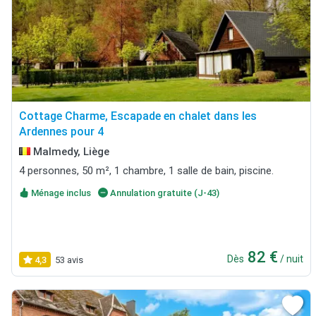
Cottage Charme, Escapade en chalet dans les
Ardennes pour 4
Malmedy, Liège
4 personnes, 50 m², 1 chambre, 1 salle de bain, piscine.
Ménage inclus
Annulation gratuite (J-43)
82 €
Dès
/ nuit
4,3
53 avis