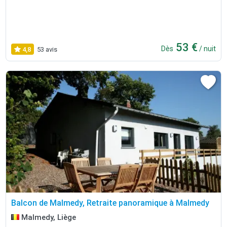
53 €
Dès
/ nuit
4,8
53 avis
Balcon de Malmedy, Retraite panoramique à Malmedy
Malmedy, Liège