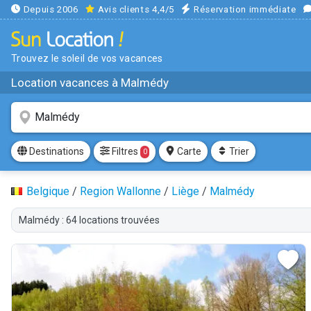
Depuis 2006
Avis clients 4,4/5
Réservation immédiate
Trouvez le soleil de vos vacances
Location vacances à Malmédy
Filtres
Destinations
Carte
Trier
0
Belgique
/
Region Wallonne
/
Liège
/
Malmédy
Malmédy : 64 locations trouvées