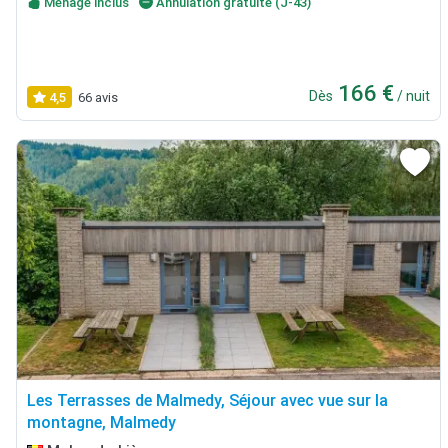
Ménage inclus
Annulation gratuite (J-43)
166 €
Dès
/ nuit
4,5
66 avis
Les Terrasses de Malmedy, Séjour avec vue sur la
montagne, Malmedy