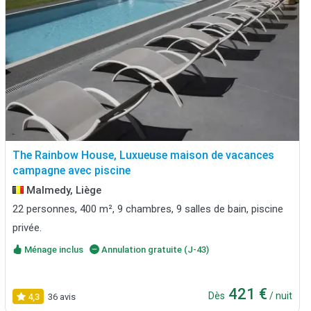
The Rainbow House, Luxueuse maison de vacances
campagne avec piscine
Malmedy, Liège
22 personnes, 400 m², 9 chambres, 9 salles de bain, piscine
privée.
Ménage inclus
Annulation gratuite (J-43)
421 €
Dès
/ nuit
4,3
36 avis