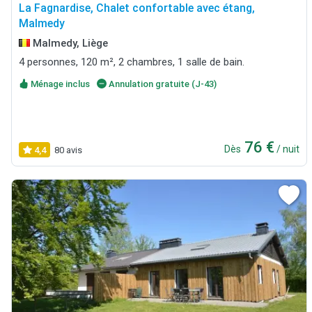
La Fagnardise, Chalet confortable avec étang,
Malmedy
Malmedy, Liège
4 personnes, 120 m², 2 chambres, 1 salle de bain.
Ménage inclus
Annulation gratuite (J-43)
76 €
Dès
/ nuit
4,4
80 avis