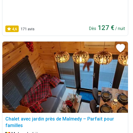
127 €
Dès
/ nuit
4,6
171 avis
Chalet avec jardin près de Malmedy – Parfait pour
familles