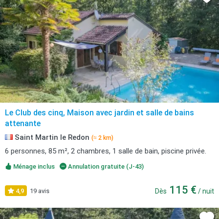
Le Club des cinq, Maison avec jardin et salle de bains
attenante
Saint Martin le Redon
(≈ 2 km)
6 personnes, 85 m², 2 chambres, 1 salle de bain, piscine privée.
Ménage inclus
Annulation gratuite (J-43)
115 €
4,9
19 avis
Dès
/ nuit