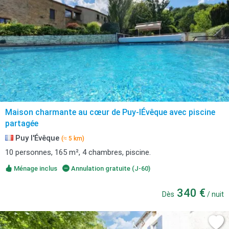
Maison charmante au cœur de Puy-lÉvêque avec piscine
partagée
Puy l'Évêque
(≈ 5 km)
10 personnes, 165 m², 4 chambres, piscine.
Ménage inclus
Annulation gratuite (J-60)
340 €
Dès
/ nuit