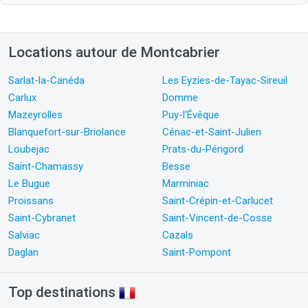
Locations autour de Montcabrier
Sarlat-la-Canéda
Les Eyzies-de-Tayac-Sireuil
Carlux
Domme
Mazeyrolles
Puy-l'Évêque
Blanquefort-sur-Briolance
Cénac-et-Saint-Julien
Loubejac
Prats-du-Périgord
Saint-Chamassy
Besse
Le Bugue
Marminiac
Proissans
Saint-Crépin-et-Carlucet
Saint-Cybranet
Saint-Vincent-de-Cosse
Salviac
Cazals
Daglan
Saint-Pompont
Top destinations