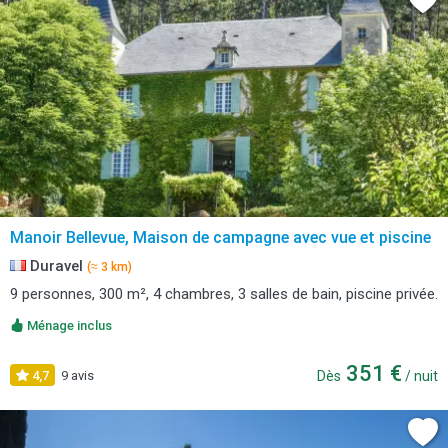
Manoir Bellevue, Maison de campagne avec vue et piscine
Duravel
(≈ 3 km)
9 personnes, 300 m², 4 chambres, 3 salles de bain, piscine privée.
Ménage inclus
351 €
4,7
9 avis
Dès
/ nuit