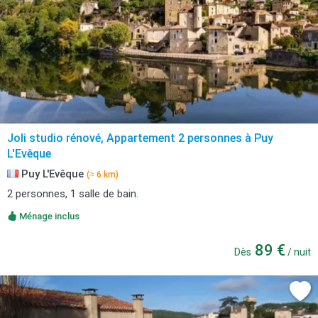
Joli studio rénové, Appartement 2 personnes à Puy
L'Evêque
Puy L'Evêque
(≈ 6 km)
2 personnes, 1 salle de bain.
Ménage inclus
89 €
Dès
/ nuit