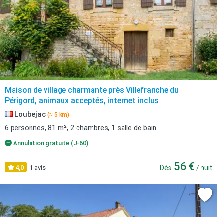
Maison de village charmante près Villefranche du
Périgord, animaux acceptés, internet inclus
Loubejac
(≈ 5 km)
6 personnes, 81 m², 2 chambres, 1 salle de bain.
Annulation gratuite (J-60)
56 €
4,0
1 avis
Dès
/ nuit