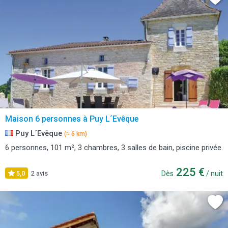
Maison 6 personnes à Puy L´Evêque
Puy L´Evêque
(≈ 6 km)
6 personnes, 101 m², 3 chambres, 3 salles de bain, piscine privée.
225 €
5,0
2 avis
Dès
/ nuit