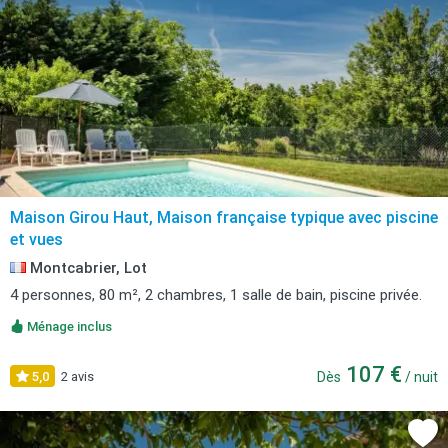
Maison Girou Haut, Maison française typique avec piscine
et vues
Montcabrier, Lot
4 personnes, 80 m², 2 chambres, 1 salle de bain, piscine privée.
Ménage inclus
107 €
5,0
2 avis
Dès
/ nuit