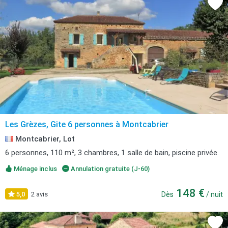
Les Grèzes, Gite 6 personnes à Montcabrier
Montcabrier, Lot
6 personnes, 110 m², 3 chambres, 1 salle de bain, piscine privée.
Ménage inclus
Annulation gratuite (J-60)
148 €
5,0
2 avis
Dès
/ nuit