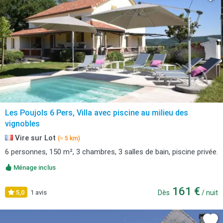
Les Poujols 6 Pers, Villa avec piscine au milieu des
vignobles
Vire sur Lot
(≈ 5 km)
6 personnes, 150 m², 3 chambres, 3 salles de bain, piscine privée.
Ménage inclus
161 €
5,0
1 avis
Dès
/ nuit