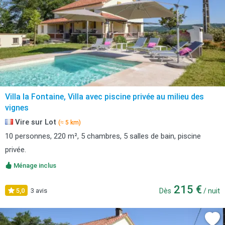
Villa la Fontaine, Villa avec piscine privée au milieu des
vignes
Vire sur Lot
(≈ 5 km)
10 personnes, 220 m², 5 chambres, 5 salles de bain, piscine
privée.
Ménage inclus
215 €
5,0
3 avis
Dès
/ nuit