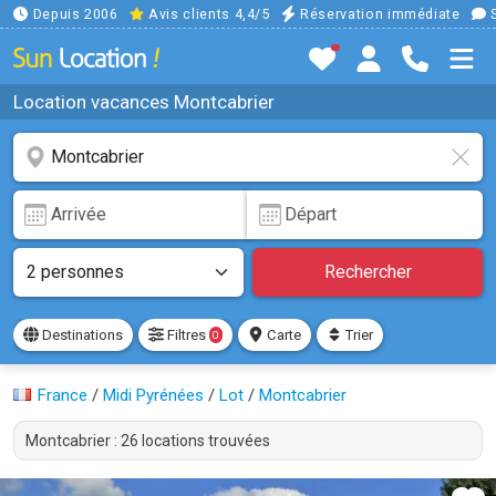
Depuis 2006
Avis clients 4,4/5
Réservation immédiate
S
Location vacances Montcabrier
Rechercher
Destinations
Filtres
Carte
Trier
0
France
/
Midi Pyrénées
/
Lot
/
Montcabrier
Montcabrier : 26 locations trouvées