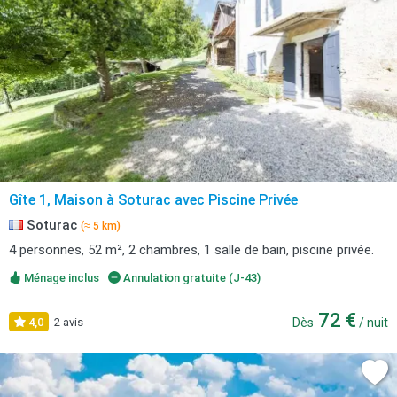
Gîte 1, Maison à Soturac avec Piscine Privée
Soturac
(≈ 5 km)
4 personnes, 52 m², 2 chambres, 1 salle de bain, piscine privée.
Ménage inclus
Annulation gratuite (J-43)
72 €
4,0
2 avis
Dès
/ nuit