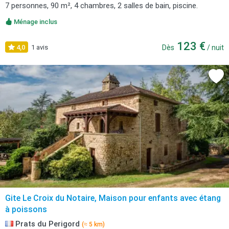
7 personnes, 90 m², 4 chambres, 2 salles de bain, piscine.
Ménage inclus
123 €
4,0
1 avis
Dès
/ nuit
Gite Le Croix du Notaire, Maison pour enfants avec étang
à poissons
Prats du Perigord
(≈ 5 km)