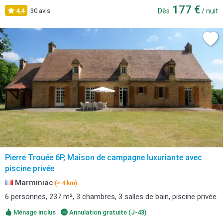
177 €
4,4
30 avis
Dès
/ nuit
Pierre Trouée 6P, Maison de campagne luxuriante avec
piscine privée
Marminiac
(≈ 4 km)
6 personnes, 237 m², 3 chambres, 3 salles de bain, piscine privée.
Ménage inclus
Annulation gratuite (J-43)