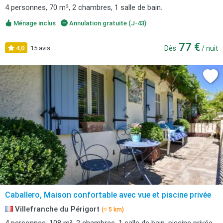
4 personnes, 70 m², 2 chambres, 1 salle de bain.
Ménage inclus
Annulation gratuite (J-43)
77 €
4,0
15 avis
Dès
/ nuit
Caballero, Maison confortable avec vue et piscine privée
Villefranche du Périgort
(≈ 5 km)