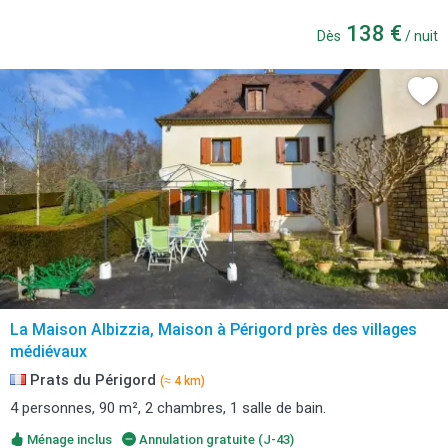
138 €
Dès
/ nuit
La Maison Albizzia, Maison à Périgord près des villages
médiévaux
Prats du Périgord
(≈ 4 km)
4 personnes, 90 m², 2 chambres, 1 salle de bain.
Ménage inclus
Annulation gratuite (J-43)