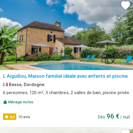
L Aiguillou, Maison familial idéale avec enfants et piscine
Besse, Dordogne
6 personnes, 120 m², 3 chambres, 2 salles de bain, piscine privée.
Ménage inclus
96 €
4,6
10 avis
Dès
/ nuit