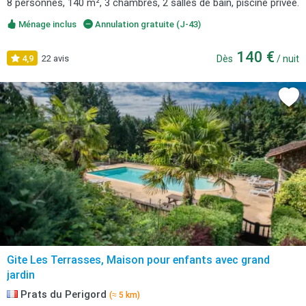
8 personnes, 140 m², 3 chambres, 2 salles de bain, piscine privée.
Ménage inclus
Annulation gratuite (J-43)
140 €
4,9
22 avis
Dès
/ nuit
Gite Les Terrasses, Maison pour enfants avec grand
jardin
Prats du Perigord
(≈ 5 km)