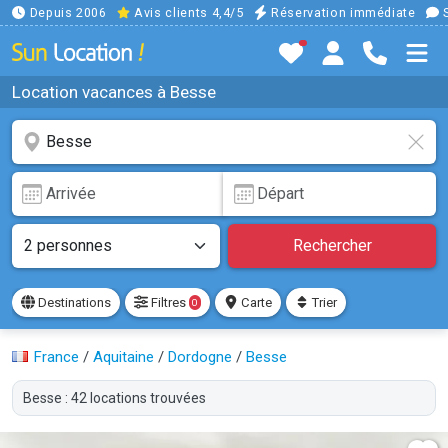
Depuis 2006
Avis clients 4,4/5
Réservation immédiate
S
Location vacances à Besse
Rechercher
Destinations
Filtres
Carte
Trier
0
France
/
Aquitaine
/
Dordogne
/
Besse
Besse : 42 locations trouvées