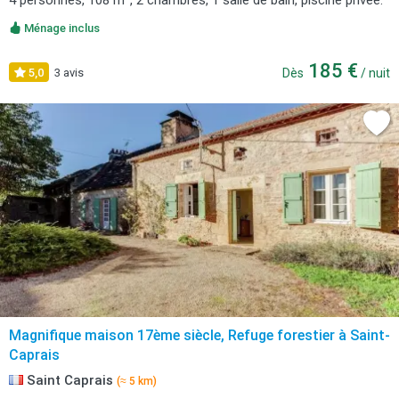
4 personnes, 108 m², 2 chambres, 1 salle de bain, piscine privée.
Ménage inclus
185 €
5,0
3 avis
Dès
/ nuit
Magnifique maison 17ème siècle, Refuge forestier à Saint-
Caprais
Saint Caprais
(≈ 5 km)