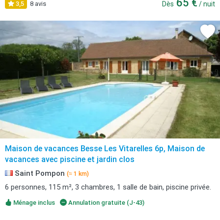
65 €
3,5
8 avis
Dès
/ nuit
Maison de vacances Besse Les Vitarelles 6p, Maison de
vacances avec piscine et jardin clos
Saint Pompon
(≈ 1 km)
6 personnes, 115 m², 3 chambres, 1 salle de bain, piscine privée.
Ménage inclus
Annulation gratuite (J-43)