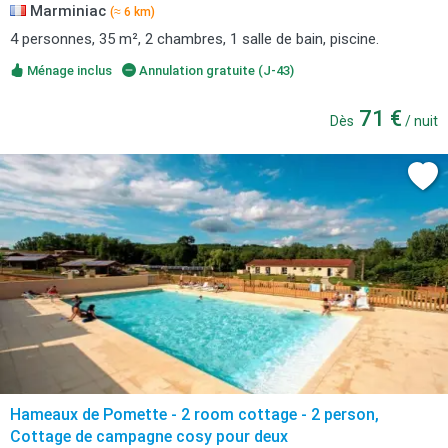
Marminiac
(≈ 6 km)
4 personnes, 35 m², 2 chambres, 1 salle de bain, piscine.
Ménage inclus
Annulation gratuite (J-43)
71 €
Dès
/ nuit
Hameaux de Pomette - 2 room cottage - 2 person,
Cottage de campagne cosy pour deux