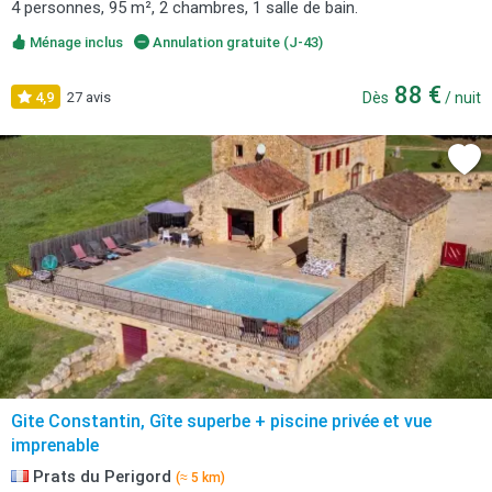
4 personnes, 95 m², 2 chambres, 1 salle de bain.
Ménage inclus
Annulation gratuite (J-43)
88 €
4,9
27 avis
Dès
/ nuit
Gite Constantin, Gîte superbe + piscine privée et vue
imprenable
Prats du Perigord
(≈ 5 km)