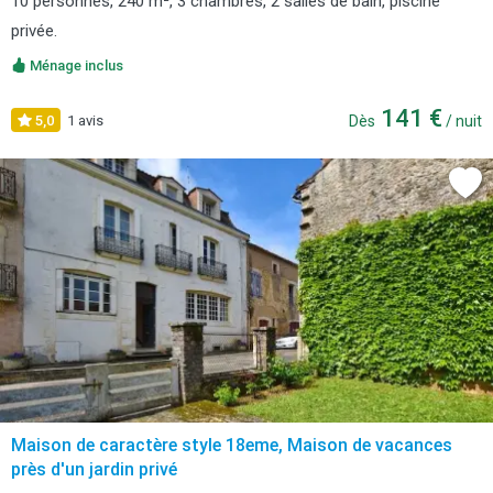
10 personnes, 240 m², 3 chambres, 2 salles de bain, piscine
privée.
Ménage inclus
141 €
5,0
1 avis
Dès
/ nuit
Maison de caractère style 18eme, Maison de vacances
près d'un jardin privé