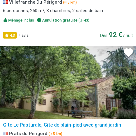
Villefranche Du Périgord
(≈ 5 km)
6 personnes, 250 m², 3 chambres, 2 salles de bain.
Ménage inclus
Annulation gratuite (J-43)
92 €
4,3
4 avis
Dès
/ nuit
Gite Le Pasturale, Gîte de plain-pied avec grand jardin
Prats du Perigord
(≈ 5 km)