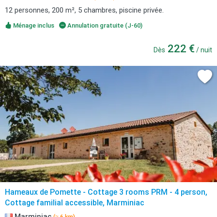
12 personnes, 200 m², 5 chambres, piscine privée.
Ménage inclus
Annulation gratuite (J-60)
222 €
Dès
/ nuit
Hameaux de Pomette - Cottage 3 rooms PRM - 4 person,
Cottage familial accessible, Marminiac
Marminiac