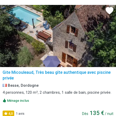
Gite Micouleaud, Très beau gîte authentique avec piscine
privée
Besse, Dordogne
4 personnes, 120 m², 2 chambres, 1 salle de bain, piscine privée.
Ménage inclus
135 €
4,0
1 avis
Dès
/ nuit