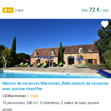
72 €
4,0
2 avis
Dès
/ nuit
Maison de vacances Marminiac, Belle maison de vacances
avec piscine chauffée
Marminiac
(≈ 5 km)
10 personnes, 240 m², 3 chambres, 2 salles de bain, piscine
privée.