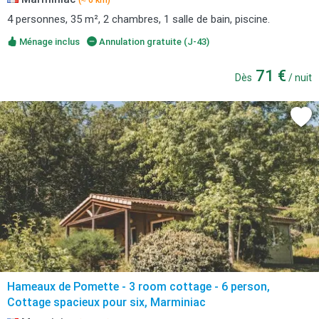
(≈ 6 km)
4 personnes, 35 m², 2 chambres, 1 salle de bain, piscine.
Ménage inclus
Annulation gratuite (J-43)
71 €
Dès
/ nuit
Hameaux de Pomette - 3 room cottage - 6 person,
Cottage spacieux pour six, Marminiac