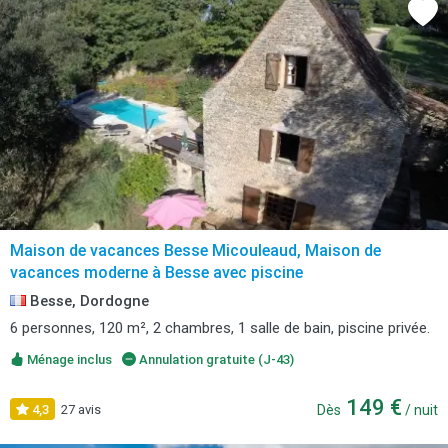
Maison de vacances Besse Micouleaud, Maison de
vacances moderne à Besse avec piscine
Besse, Dordogne
6 personnes, 120 m², 2 chambres, 1 salle de bain, piscine privée.
Ménage inclus
Annulation gratuite (J-43)
149 €
4,3
27 avis
Dès
/ nuit