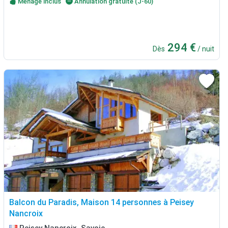
Ménage inclus
Annulation gratuite (J-60)
294 €
Dès
/ nuit
Balcon du Paradis, Maison 14 personnes à Peisey
Nancroix
Peisey Nancroix, Savoie