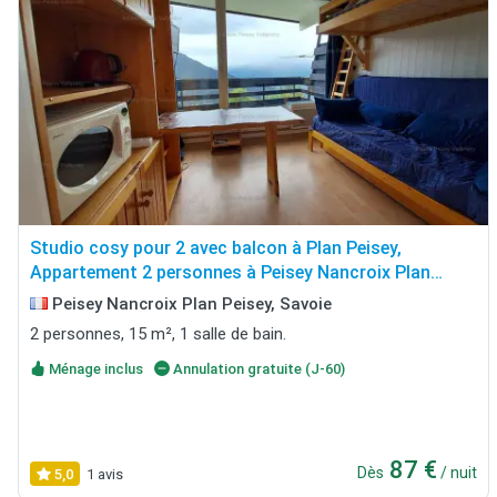
Studio cosy pour 2 avec balcon à Plan Peisey,
Appartement 2 personnes à Peisey Nancroix Plan
Peisey
Peisey Nancroix Plan Peisey, Savoie
2 personnes, 15 m², 1 salle de bain.
Ménage inclus
Annulation gratuite (J-60)
87 €
Dès
/ nuit
5,0
1 avis