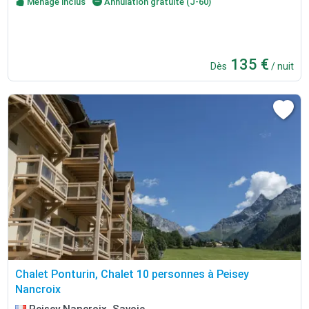
Ménage inclus
Annulation gratuite (J-60)
135 €
Dès
/ nuit
Chalet Ponturin, Chalet 10 personnes à Peisey
Nancroix
Peisey Nancroix, Savoie