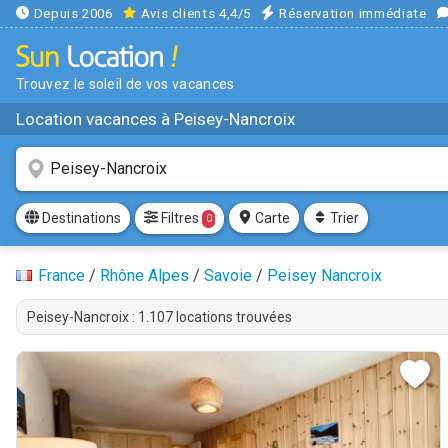
Depuis 2006
Avis clients 4,4/5
Réservation immédiate
Trouvez le soleil de vos vacances
Location vacances à Peisey-Nancroix
Filtres
Destinations
Carte
Trier
0
France
/
Rhône Alpes
/
Savoie
/
Peisey Nancroix
Peisey-Nancroix : 1.107 locations trouvées