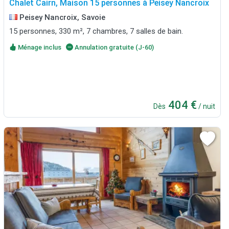
Chalet Cairn, Maison 15 personnes à Peisey Nancroix
Peisey Nancroix, Savoie
15 personnes, 330 m², 7 chambres, 7 salles de bain.
Ménage inclus
Annulation gratuite (J-60)
404 €
Dès
/ nuit