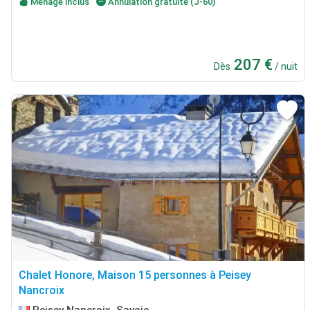
Ménage inclus
Annulation gratuite (J-60)
207 €
Dès
/ nuit
Chalet Honore, Maison 15 personnes à Peisey
Nancroix
Peisey Nancroix, Savoie