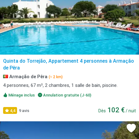
Quinta do Torrejão, Appartement 4 personnes à Armação
de Pêra
Armação de Pêra
(≈ 2 km)
4 personnes, 67 m², 2 chambres, 1 salle de bain, piscine.
Ménage inclus
Annulation gratuite (J-60)
102 €
4,4
9 avis
Dès
/ nuit