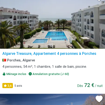
Algarve Treasure, Appartement 4 personnes à Porches
Porches, Algarve
4 personnes, 54 m², 1 chambre, 1 salle de bain, piscine.
Ménage inclus
Annulation gratuite (J-60)
72 €
3,6
5 avis
Dès
/ nuit