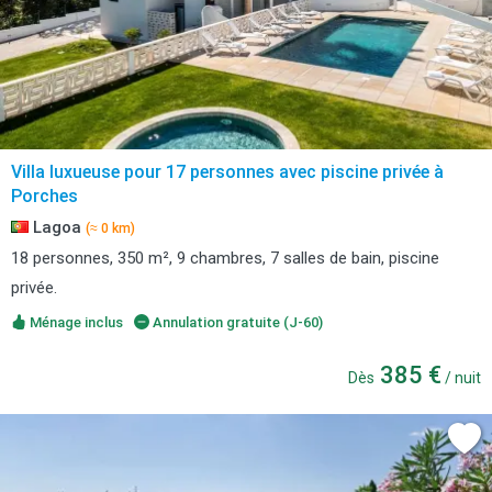
Villa luxueuse pour 17 personnes avec piscine privée à
Porches
Lagoa
(≈ 0 km)
18 personnes, 350 m², 9 chambres, 7 salles de bain, piscine
privée.
Ménage inclus
Annulation gratuite (J-60)
385 €
Dès
/ nuit