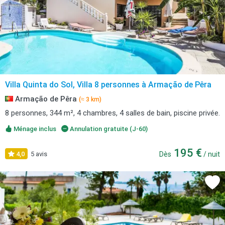
Villa Quinta do Sol, Villa 8 personnes à Armação de Pêra
Armação de Pêra
(≈ 3 km)
8 personnes, 344 m², 4 chambres, 4 salles de bain, piscine privée.
Ménage inclus
Annulation gratuite (J-60)
195 €
4,0
5 avis
Dès
/ nuit