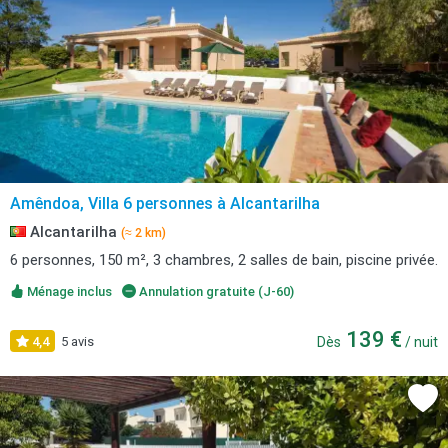
Amêndoa, Villa 6 personnes à Alcantarilha
Alcantarilha
(≈ 2 km)
6 personnes, 150 m², 3 chambres, 2 salles de bain, piscine privée.
Ménage inclus
Annulation gratuite (J-60)
139 €
4,4
5 avis
Dès
/ nuit