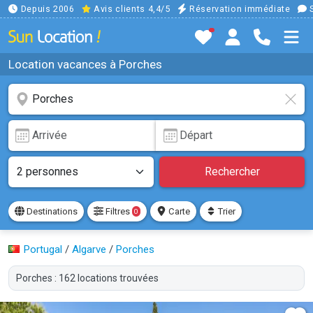
Depuis 2006
Avis clients 4,4/5
Réservation immédiate
S
Location vacances à Porches
Rechercher
Destinations
Filtres
Carte
Trier
0
Portugal
/
Algarve
/
Porches
Porches : 162 locations trouvées