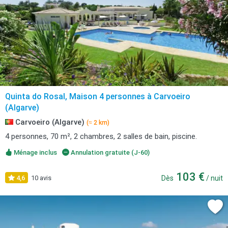
Quinta do Rosal, Maison 4 personnes à Carvoeiro
(Algarve)
Carvoeiro (Algarve)
(≈ 2 km)
4 personnes, 70 m², 2 chambres, 2 salles de bain, piscine.
Ménage inclus
Annulation gratuite (J-60)
103 €
4,6
10 avis
Dès
/ nuit