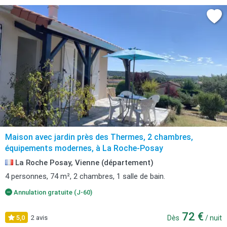
Maison avec jardin près des Thermes, 2 chambres,
équipements modernes, à La Roche-Posay
La Roche Posay, Vienne (département)
4 personnes, 74 m², 2 chambres, 1 salle de bain.
Annulation gratuite (J-60)
72 €
5,0
2 avis
Dès
/ nuit