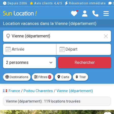
Depuis 2006
Avis clients 4,4/5
Réservation immédiate
S
Location vacances dans la Vienne (département)
Rechercher
Destinations
Filtres
Carte
Trier
0
France
/
Poitou Charentes
/
Vienne (département)
Vienne (département) : 119 locations trouvées