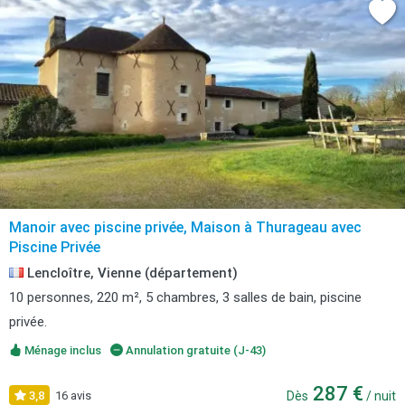
Manoir avec piscine privée, Maison à Thurageau avec
Piscine Privée
Lencloître, Vienne (département)
10 personnes, 220 m², 5 chambres, 3 salles de bain, piscine
privée.
Ménage inclus
Annulation gratuite (J-43)
287 €
3,8
16 avis
Dès
/ nuit