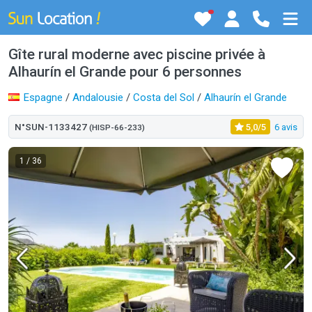
Gîte rural moderne avec piscine privée à
Alhaurín el Grande pour 6 personnes
Espagne
/
Andalousie
/
Costa del Sol
/
Alhaurín el Grande
N°SUN-1133427
5,0/5
6 avis
(HISP-66-233)
1
/ 36