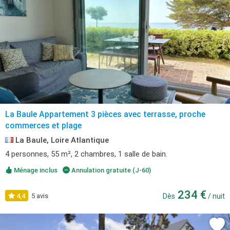
La Baule Appartement 3 pièces avec terrasse, proche
commerces et plage
La Baule, Loire Atlantique
4 personnes, 55 m², 2 chambres, 1 salle de bain.
Ménage inclus
Annulation gratuite (J-60)
234 €
4,4
5 avis
Dès
/ nuit