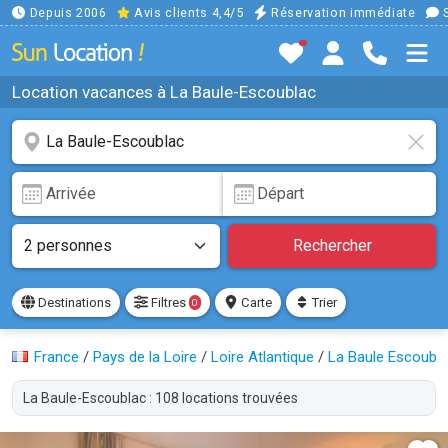
Depuis 2006
Avis clients 4,4/5
Réservation immédiate
S
Location vacances à La Baule-Escoublac
Rechercher
Destinations
Filtres
Carte
Trier
0
France
/
Pays de la Loire
/
Loire Atlantique
/
La Baule Escoubl
La Baule-Escoublac : 108 locations trouvées