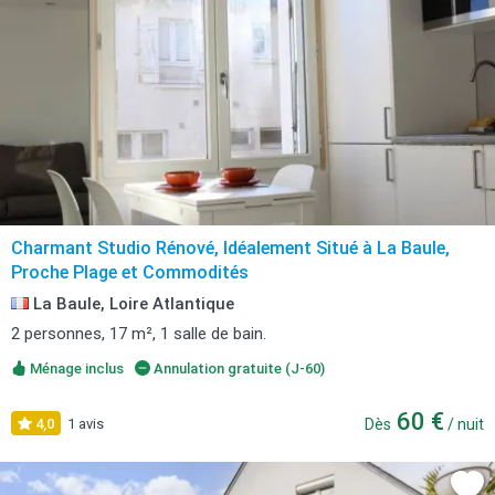
Charmant Studio Rénové, Idéalement Situé à La Baule,
Proche Plage et Commodités
La Baule, Loire Atlantique
2 personnes, 17 m², 1 salle de bain.
Ménage inclus
Annulation gratuite (J-60)
60 €
4,0
1 avis
Dès
/ nuit