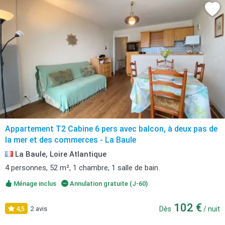
Appartement T2 Cabine 6 pers avec balcon, à deux pas de
la mer et des commerces - La Baule
La Baule, Loire Atlantique
4 personnes, 52 m², 1 chambre, 1 salle de bain.
Ménage inclus
Annulation gratuite (J-60)
102 €
4,5
2 avis
Dès
/ nuit