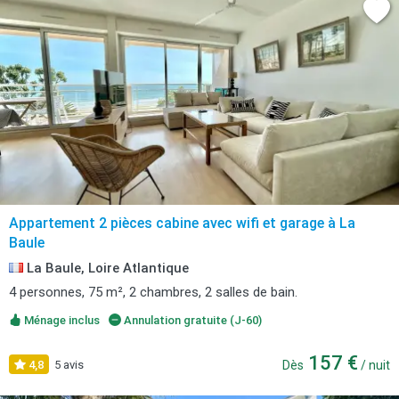
Appartement 2 pièces cabine avec wifi et garage à La
Baule
La Baule, Loire Atlantique
4 personnes, 75 m², 2 chambres, 2 salles de bain.
Ménage inclus
Annulation gratuite (J-60)
157 €
4,8
5 avis
Dès
/ nuit