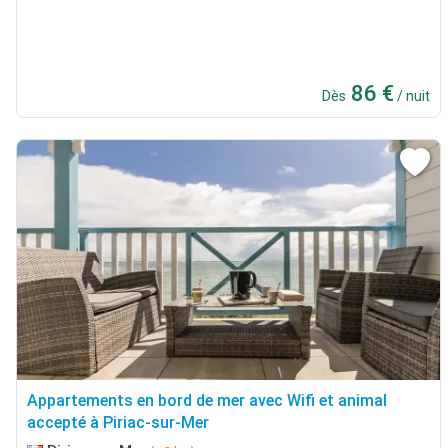
86 €
Dès
/ nuit
Appartements en bord de mer avec Wifi et animal
accepté à Piriac-sur-Mer