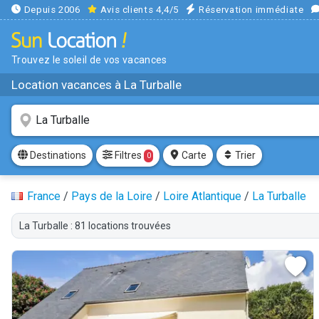
Depuis 2006
Avis clients 4,4/5
Réservation immédiate
Trouvez le soleil de vos vacances
Location vacances à La Turballe
Filtres
Destinations
Carte
Trier
0
France
/
Pays de la Loire
/
Loire Atlantique
/
La Turballe
La Turballe : 81 locations trouvées