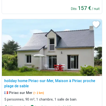
157 €
Dès
/ nuit
holiday home Piriac-sur-Mer, Maison à Piriac proche
plage de sable
Piriac sur Mer
(≈ 2 km)
5 personnes, 90 m², 1 chambre, 1 salle de bain.