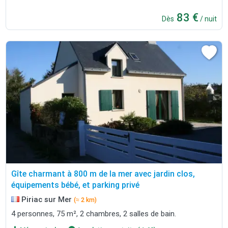
83 €
Dès
/ nuit
Gîte charmant à 800 m de la mer avec jardin clos,
équipements bébé, et parking privé
Piriac sur Mer
(≈ 2 km)
4 personnes, 75 m², 2 chambres, 2 salles de bain.