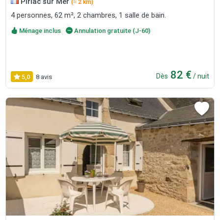
Piriac sur Mer
(≈ 2 km)
4 personnes, 62 m², 2 chambres, 1 salle de bain.
Ménage inclus
Annulation gratuite (J-60)
82 €
Dès
/ nuit
5,0
8 avis