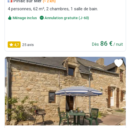
Piriac sur Mer
(≈ 2 km)
4 personnes, 62 m², 2 chambres, 1 salle de bain.
Ménage inclus
Annulation gratuite (J-60)
86 €
Dès
/ nuit
4,7
25 avis