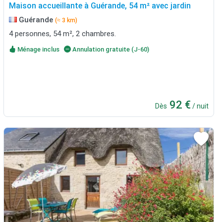
Maison accueillante à Guérande, 54 m² avec jardin
Guérande
(≈ 3 km)
4 personnes, 54 m², 2 chambres.
Ménage inclus
Annulation gratuite (J-60)
92 €
Dès
/ nuit