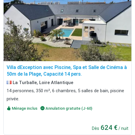
Villa dException avec Piscine, Spa et Salle de Cinéma à
50m de la Plage, Capacité 14 pers.
La Turballe, Loire Atlantique
14 personnes, 350 m², 6 chambres, 5 salles de bain, piscine
privée.
Ménage inclus
Annulation gratuite (J-60)
624 €
Dès
/ nuit