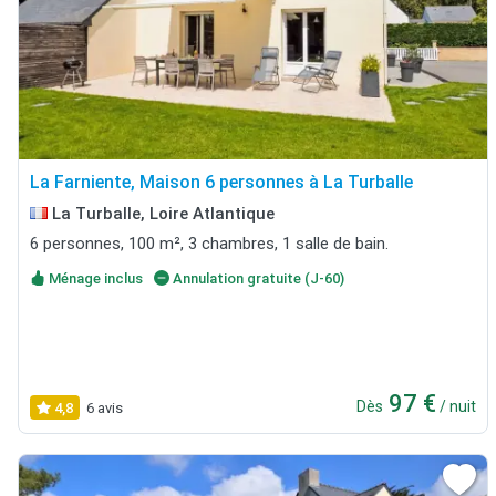
La Farniente, Maison 6 personnes à La Turballe
La Turballe, Loire Atlantique
6 personnes, 100 m², 3 chambres, 1 salle de bain.
Ménage inclus
Annulation gratuite (J-60)
97 €
Dès
/ nuit
4,8
6 avis