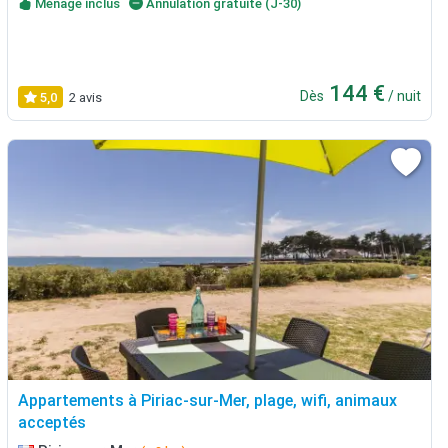
Ménage inclus
Annulation gratuite (J-30)
144 €
Dès
/ nuit
5,0
2 avis
Appartements à Piriac-sur-Mer, plage, wifi, animaux
acceptés