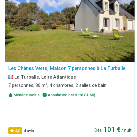
Les Chênes Verts, Maison 7 personnes à La Turballe
La Turballe, Loire Atlantique
7 personnes, 80 m², 4 chambres, 2 salles de bain.
Ménage inclus
Annulation gratuite (J-60)
101 €
Dès
/ nuit
4,0
4 avis