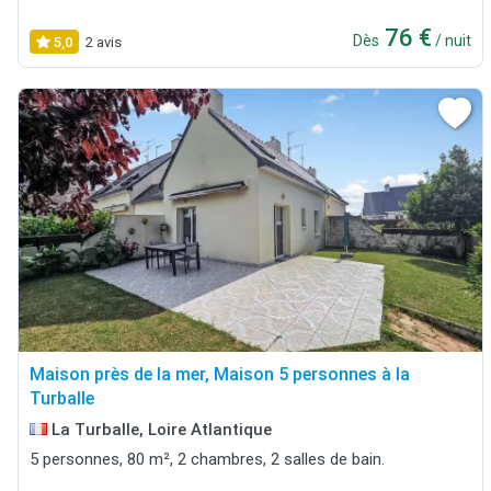
76 €
Dès
/ nuit
5,0
2 avis
Maison près de la mer, Maison 5 personnes à la
Turballe
La Turballe, Loire Atlantique
5 personnes, 80 m², 2 chambres, 2 salles de bain.