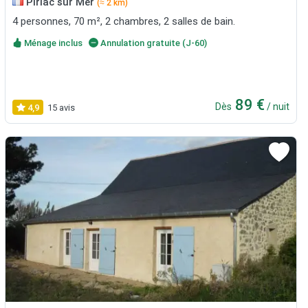
Piriac sur Mer
(≈ 2 km)
4 personnes, 70 m², 2 chambres, 2 salles de bain.
Ménage inclus
Annulation gratuite (J-60)
89 €
Dès
/ nuit
4,9
15 avis