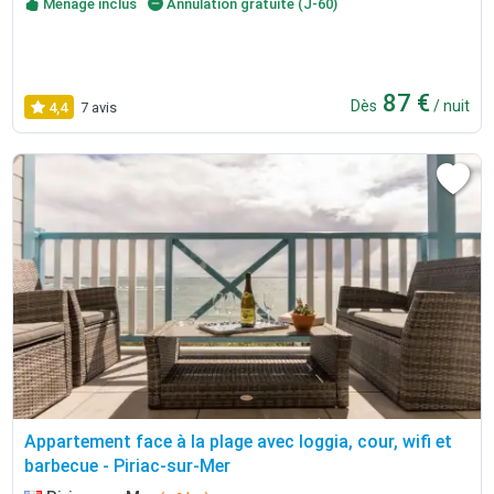
Ménage inclus
Annulation gratuite (J-60)
87 €
Dès
/ nuit
4,4
7 avis
Appartement face à la plage avec loggia, cour, wifi et
barbecue - Piriac-sur-Mer