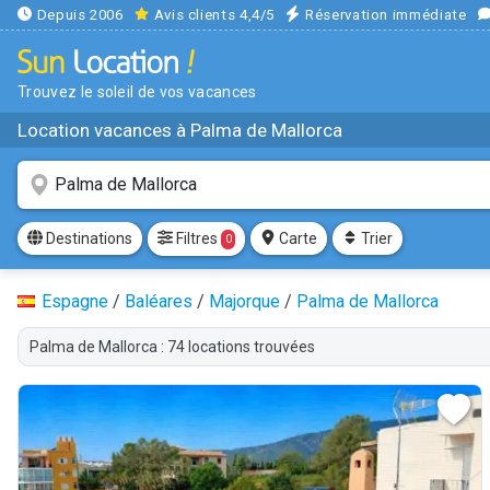
Depuis 2006
Avis clients 4,4/5
Réservation immédiate
Trouvez le soleil de vos vacances
Location vacances à Palma de Mallorca
Filtres
Destinations
Carte
Trier
0
Espagne
/
Baléares
/
Majorque
/
Palma de Mallorca
Palma de Mallorca : 74 locations trouvées