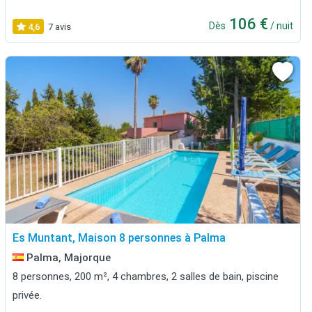
106 €
Dès
/ nuit
4,6
7 avis
Es Muntant, Maison 8 personnes à Palma
Palma, Majorque
8 personnes, 200 m², 4 chambres, 2 salles de bain, piscine
privée.