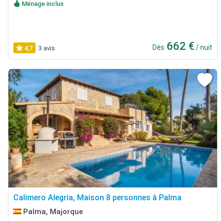
Ménage inclus
662 €
Dès
/ nuit
4,7
3 avis
Calimero Alegria, Maison 8 personnes à Palma
Palma, Majorque