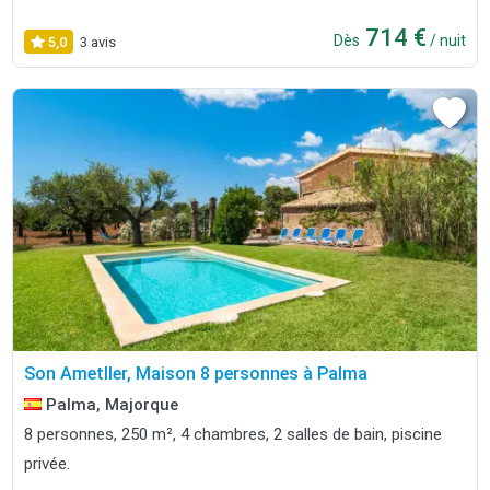
714 €
Dès
/ nuit
5,0
3 avis
Son Ametller, Maison 8 personnes à Palma
Palma, Majorque
8 personnes, 250 m², 4 chambres, 2 salles de bain, piscine
privée.