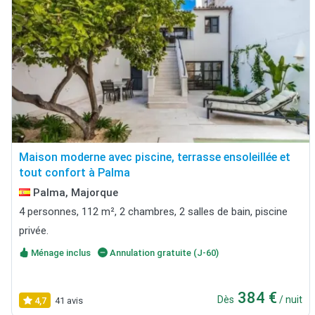
Maison moderne avec piscine, terrasse ensoleillée et
tout confort à Palma
Palma, Majorque
4 personnes, 112 m², 2 chambres, 2 salles de bain, piscine
privée.
Ménage inclus
Annulation gratuite (J-60)
384 €
Dès
/ nuit
4,7
41 avis