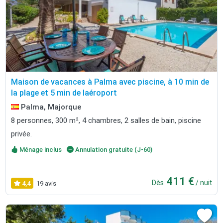
Maison de vacances à Palma avec piscine, à 10 min de
la plage et 5 min de laéroport
Palma, Majorque
8 personnes, 300 m², 4 chambres, 2 salles de bain, piscine
privée.
Ménage inclus
Annulation gratuite (J-60)
411 €
Dès
/ nuit
4,4
19 avis