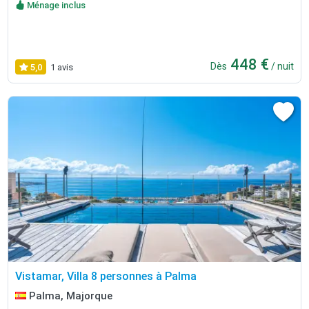
Ménage inclus
448 €
Dès
/ nuit
5,0
1 avis
Vistamar, Villa 8 personnes à Palma
Palma, Majorque