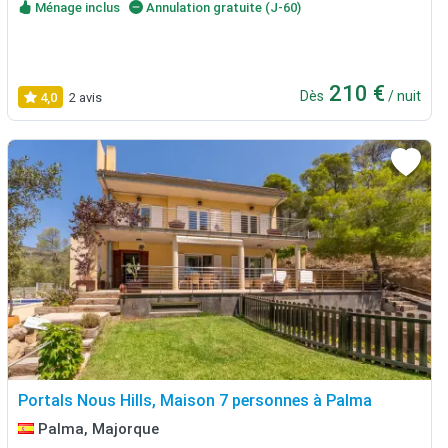
Ménage inclus
Annulation gratuite (J-60)
210 €
Dès
/ nuit
4,0
2 avis
Portals Nous Hills, Maison 7 personnes à Palma
Palma, Majorque