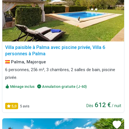
Villa paisible à Palma avec piscine privée, Villa 6
personnes à Palma
Palma, Majorque
6 personnes, 256 m², 3 chambres, 2 salles de bain, piscine
privée.
Ménage inclus
Annulation gratuite (J-60)
612 €
Dès
/ nuit
5,0
5 avis