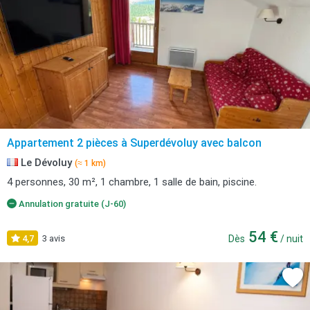
Appartement 2 pièces à Superdévoluy avec balcon
Le Dévoluy
(≈ 1 km)
4 personnes, 30 m², 1 chambre, 1 salle de bain, piscine.
Annulation gratuite (J-60)
54 €
4,7
3 avis
Dès
/ nuit