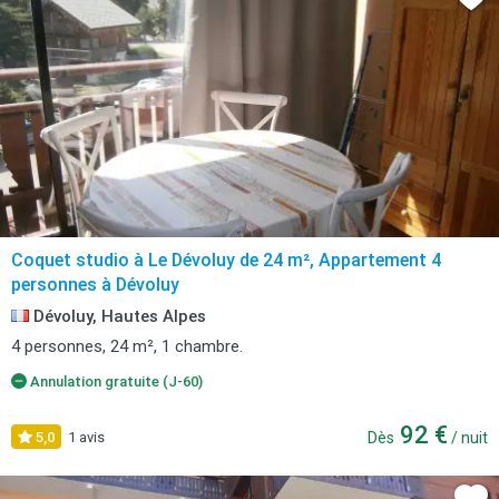
Coquet studio à Le Dévoluy de 24 m², Appartement 4
personnes à Dévoluy
Dévoluy, Hautes Alpes
4 personnes, 24 m², 1 chambre.
Annulation gratuite (J-60)
92 €
5,0
1 avis
Dès
/ nuit