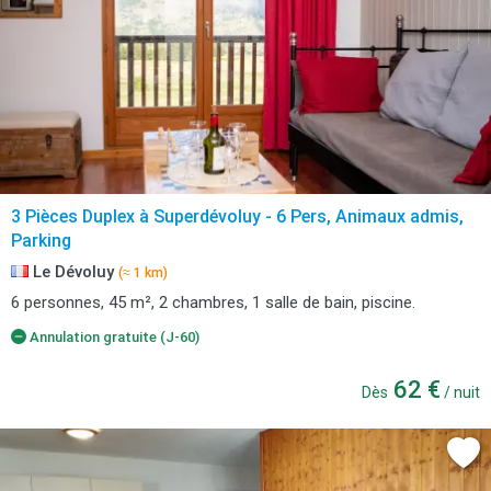
3 Pièces Duplex à Superdévoluy - 6 Pers, Animaux admis,
Parking
Le Dévoluy
(≈ 1 km)
6 personnes, 45 m², 2 chambres, 1 salle de bain, piscine.
Annulation gratuite (J-60)
62 €
Dès
/ nuit