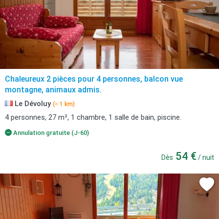
Chaleureux 2 pièces pour 4 personnes, balcon vue
montagne, animaux admis.
Le Dévoluy
(≈ 1 km)
4 personnes, 27 m², 1 chambre, 1 salle de bain, piscine.
Annulation gratuite (J-60)
54 €
Dès
/ nuit