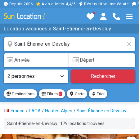
Depuis 2006
Avis clients 4,4/5
Réservation immédiate
S
Location vacances à Saint-Étienne-en-Dévoluy
Rechercher
Destinations
Filtres
Carte
Trier
0
France
/
PACA
/
Hautes Alpes
/
Saint Étienne en Dévoluy
Saint-Étienne-en-Dévoluy : 179 locations trouvées