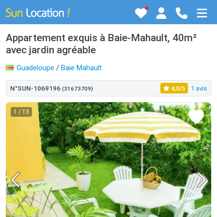
Appartement exquis à Baie-Mahault, 40m²
avec jardin agréable
Guadeloupe
/
Baie Mahault
N°SUN-1069196
4,0/5
1 avis
(31673709)
1
/ 13