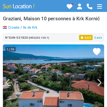
Graziani, Maison 10 personnes à Krk Kornić
Croatie
/
Ile de Krk
N°SUN-521820
4,0/5
5 avis
(HR3255.100.1)
1
/ 56