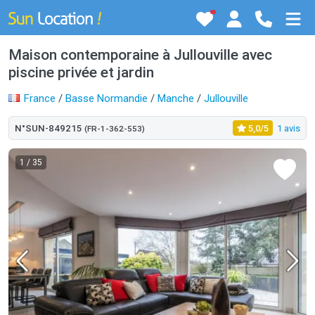
Maison contemporaine à Jullouville avec
piscine privée et jardin
France
/
Basse Normandie
/
Manche
/
Jullouville
N°SUN-849215
5,0/5
1 avis
(FR-1-362-553)
1
/ 35