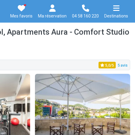
Mes favoris
Ma réservation
04 58 160 220
Destinations
l, Apartments Aura - Comfort Studio
5,0/5
5 avis