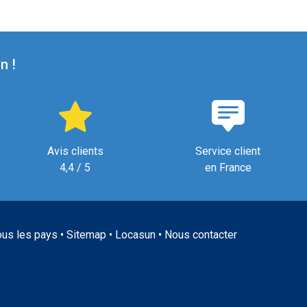
n !
Avis clients
Service client
4,4 / 5
en France
ous les pays
•
Sitemap
•
Locasun
•
Nous contacter