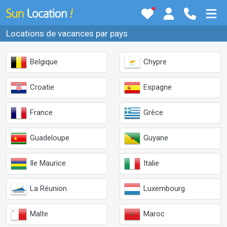
Locations de vacances par pays
Belgique
Chypre
Croatie
Espagne
France
Grèce
Guadeloupe
Guyane
Ile Maurice
Italie
La Réunion
Luxembourg
Malte
Maroc