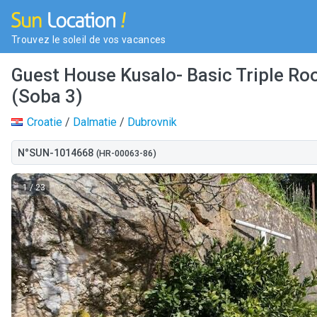
Trouvez le soleil de vos vacances
Guest House Kusalo- Basic Triple Ro
(Soba 3)
Croatie
/
Dalmatie
/
Dubrovnik
N°SUN-1014668
(HR-00063-86)
1
/ 23