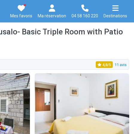
Mes favoris
Ma réservation
04 58 160 220
Destinations
usalo- Basic Triple Room with Patio
4,8/5
11 avis