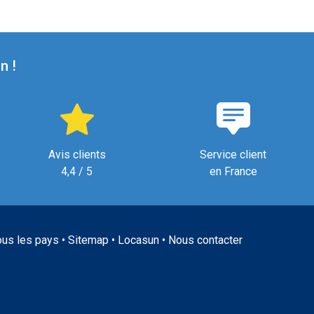
n !
Avis clients
Service client
4,4 / 5
en France
ous les pays
•
Sitemap
•
Locasun
•
Nous contacter