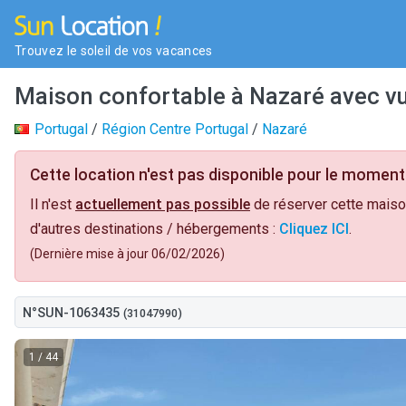
Trouvez le soleil de vos vacances
Maison confortable à Nazaré avec vu
Portugal
/
Région Centre Portugal
/
Nazaré
Cette location n'est pas disponible pour le moment 
Il n'est
actuellement pas possible
de réserver cette maiso
d'autres destinations / hébergements :
Cliquez ICI
.
(Dernière mise à jour 06/02/2026)
N°SUN-1063435
(31047990)
1
/ 44