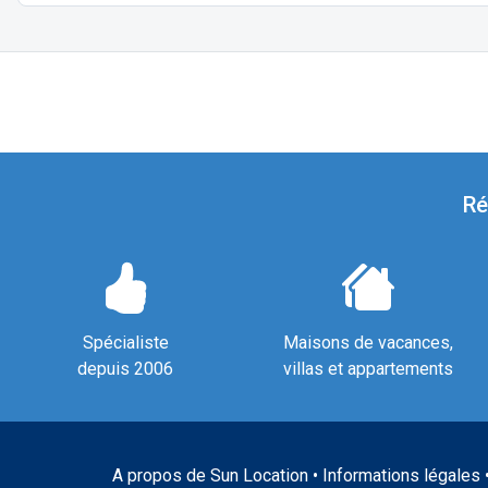
Ré
Spécialiste
Maisons de vacances,
depuis 2006
villas et appartements
A propos de Sun Location
•
Informations légales