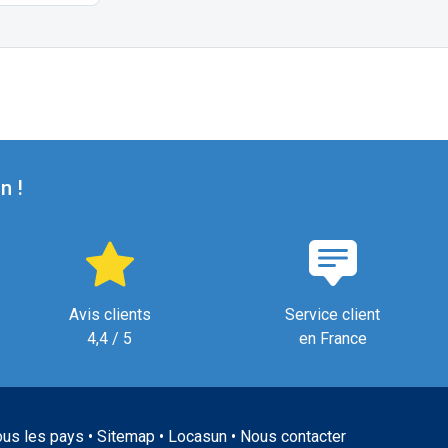
n !
Avis clients
Service client
4,4 / 5
en France
ous les pays
•
Sitemap
•
Locasun
•
Nous contacter