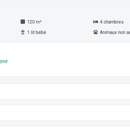
120 m²
4 chambres
1 lit bébé
Animaux non a
jour.