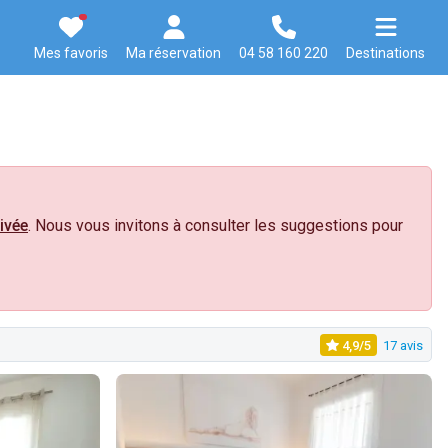
Mes favoris
Ma réservation
04 58 160 220
Destinations
ivée
. Nous vous invitons à consulter les suggestions pour
4,9/5
17 avis