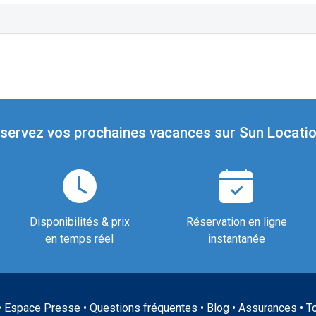
servez vos prochaines vacances sur Sun Locatio
Disponibilités & prix
Réservation en ligne
en temps réel
instantanée
•
Espace Presse
•
Questions fréquentes
•
Blog
•
Assurances
•
T