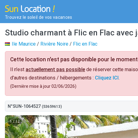
Trouvez le soleil de vos vacances
Studio charmant à Flic en Flac avec j
Ile Maurice
/
Rivière Noire
/
Flic en Flac
Cette location n'est pas disponible pour le moment 
Il n'est
actuellement pas possible
de réserver cette maiso
d'autres destinations / hébergements :
Cliquez ICI
.
(Dernière mise à jour 02/06/2026)
N°SUN-1064527
(53659613)
1
/ 12