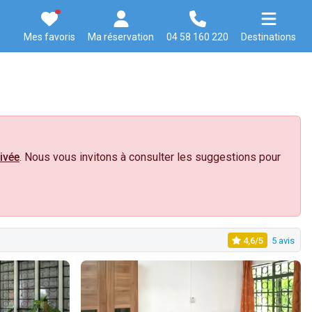
Mes favoris
Ma réservation
04 58 160 220
Destinations
ivée
. Nous vous invitons à consulter les suggestions pour
4,6/5
5 avis