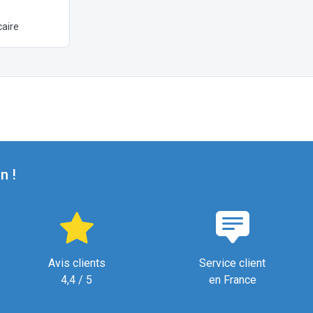
aire
n !
Avis clients
Service client
4,4 / 5
en France