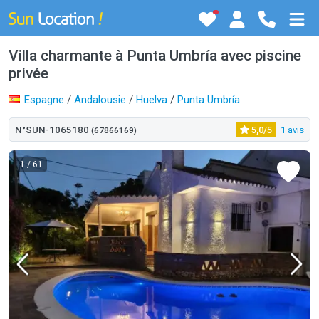
Villa charmante à Punta Umbría avec piscine
privée
Espagne
/
Andalousie
/
Huelva
/
Punta Umbría
N°SUN-1065180
5,0/5
1 avis
(67866169)
1
/ 61