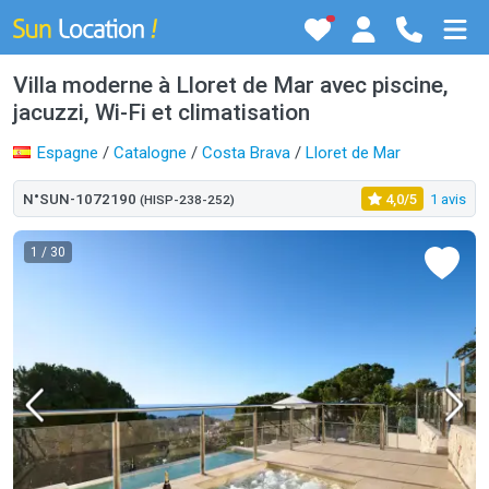
Villa moderne à Lloret de Mar avec piscine,
jacuzzi, Wi-Fi et climatisation
Espagne
/
Catalogne
/
Costa Brava
/
Lloret de Mar
N°SUN-1072190
4,0/5
1 avis
(HISP-238-252)
1
/ 30