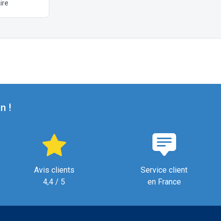
ire
n !
Avis clients
Service client
4,4 / 5
en France