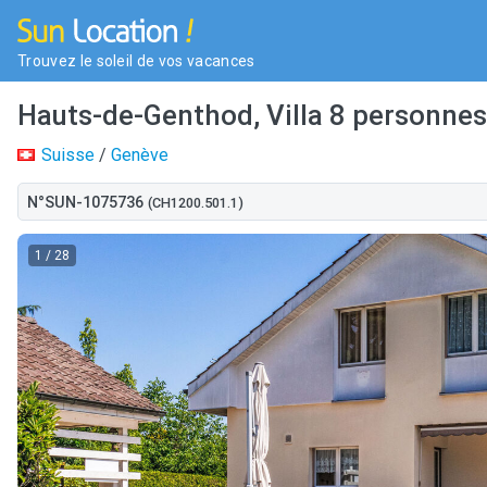
Trouvez le soleil de vos vacances
Hauts-de-Genthod, Villa 8 personne
Suisse
/
Genève
N°SUN-1075736
(CH1200.501.1)
1
/ 28