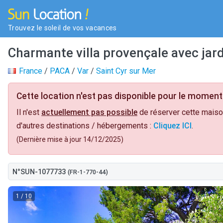
Trouvez le soleil de vos vacances
Charmante villa provençale avec jard
France
/
PACA
/
Var
/
Saint Cyr sur Mer
Cette location n'est pas disponible pour le moment 
Il n'est
actuellement pas possible
de réserver cette maiso
d'autres destinations / hébergements :
Cliquez ICI
.
(Dernière mise à jour 14/12/2025)
N°SUN-1077733
(FR-1-770-44)
1
/ 10