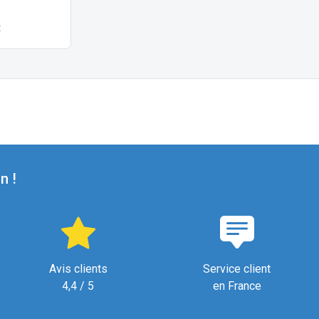
t
n !
Avis clients
Service client
4,4 / 5
en France