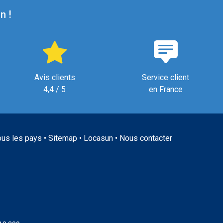
n !
Avis clients
Service client
4,4 / 5
en France
ous les pays
•
Sitemap
•
Locasun
•
Nous contacter