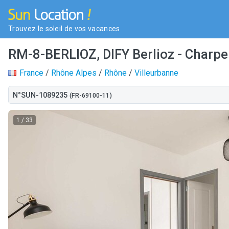
Trouvez le soleil de vos vacances
RM-8-BERLIOZ, DIFY Berlioz - Charp
France
/
Rhône Alpes
/
Rhône
/
Villeurbanne
N°SUN-1089235
(FR-69100-11)
1
/ 33