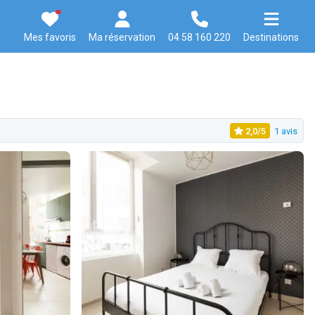
Mes favoris
Ma réservation
04 58 160 220
Destinations
2,0/5
1 avis