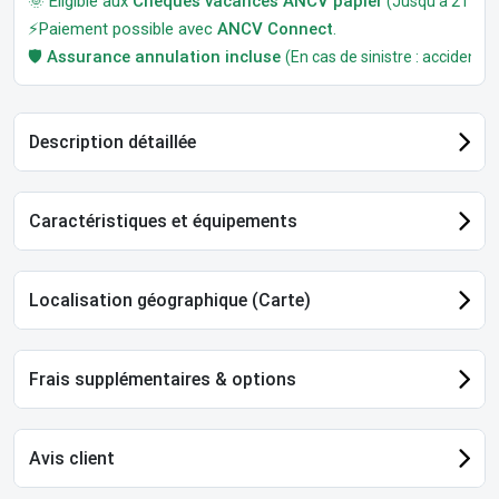
🌞 Éligible aux
Chèques vacances ANCV papier
(Jusqu'à 21 jour
⚡Paiement possible avec
ANCV Connect
.
🛡️
Assurance annulation incluse
(En cas de sinistre : accident, m
Description détaillée
Caractéristiques et équipements
Localisation géographique (Carte)
Frais supplémentaires & options
Avis client