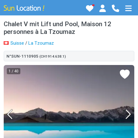
Chalet V mit Lift und Pool, Maison 12
personnes à La Tzoumaz
Suisse
/
La Tzoumaz
N°SUN-1110905
(CH1914.638.1)
1
/ 40