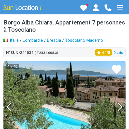
Borgo Alba Chiara, Appartement 7 personnes
à Toscolano
Italie
/
Lombardie
/
Brescia
/
Toscolano Maderno
N°SUN-241031
4,1/5
9 avis
(IT2834.608.3)
1
/ 40