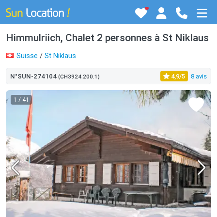
Himmulriich, Chalet 2 personnes à St Niklaus
Suisse
/
St Niklaus
N°SUN-274104
4,9/5
8 avis
(CH3924.200.1)
1
/ 41