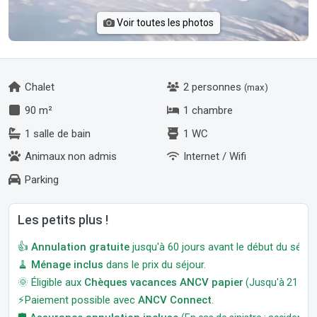
Voir toutes les photos
Chalet
2 personnes
(max)
90 m²
1 chambre
1 salle de bain
1 WC
Animaux non admis
Internet / Wifi
Parking
Les petits plus !
👍
Annulation gratuite
jusqu'à 60 jours avant le début du séjour
🧹
Ménage inclus
dans le prix du séjour.
🌞 Éligible aux
Chèques vacances ANCV papier
(Jusqu'à 21 jour
⚡Paiement possible avec
ANCV Connect
.